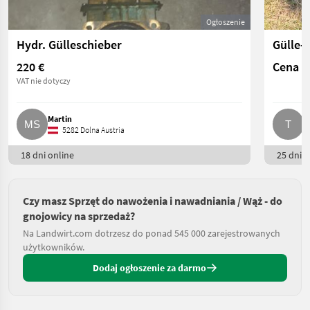
Ogłoszenie
Hydr. Gülleschieber
Gülle-
220 €
Cena n
VAT nie dotyczy
Martin
T
5282 Dolna Austria
18 dni online
25 dni o
Czy masz Sprzęt do nawożenia i nawadniania / Wąż - do
gnojowicy na sprzedaż?
Na Landwirt.com dotrzesz do ponad 545 000 zarejestrowanych
użytkowników.
Dodaj ogłoszenie za darmo