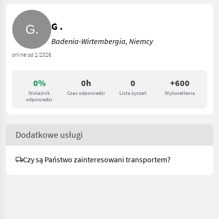
G .
Badenia-Wirtembergia, Niemcy
online od 2/2026
0%
0h
0
+600
Wskaźnik
Czas odpowiedzi
Lista życzeń
Wyświetlenia
odpowiedzi
Dodatkowe usługi
Czy są Państwo zainteresowani transportem?