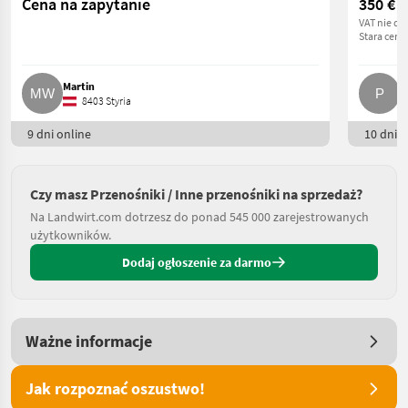
Cena na zapytanie
350 €
VAT nie do
Stara cena
Martin
P.
8403 Styria
9 dni online
10 dni o
Czy masz Przenośniki / Inne przenośniki na sprzedaż?
Na Landwirt.com dotrzesz do ponad 545 000 zarejestrowanych
użytkowników.
Dodaj ogłoszenie za darmo
Ważne informacje
Jak rozpoznać oszustwo!