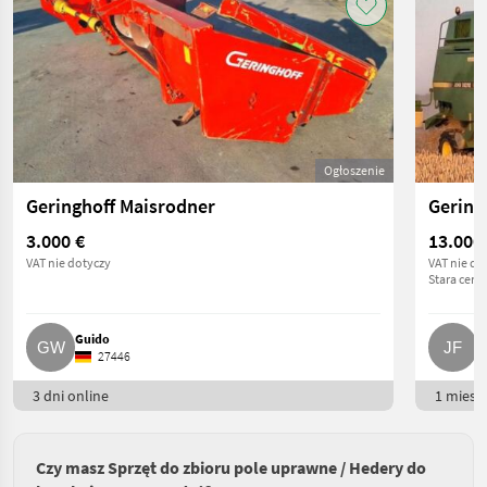
Ogłoszenie
Geringhoff Maisrodner
Gering
3.000 €
13.000
VAT nie dotyczy
VAT nie do
Stara cena
Guido
J
27446
3 dni online
1 miesią
Czy masz Sprzęt do zbioru pole uprawne / Hedery do