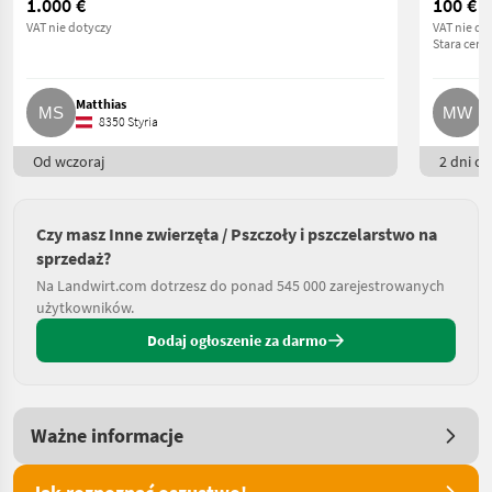
1.000 €
100 €
VAT nie dotyczy
VAT nie do
Stara cena
Matthias
M
8350 Styria
Od wczoraj
2 dni on
Czy masz Inne zwierzęta / Pszczoły i pszczelarstwo na
sprzedaż?
Na Landwirt.com dotrzesz do ponad 545 000 zarejestrowanych
użytkowników.
Dodaj ogłoszenie za darmo
Ważne informacje