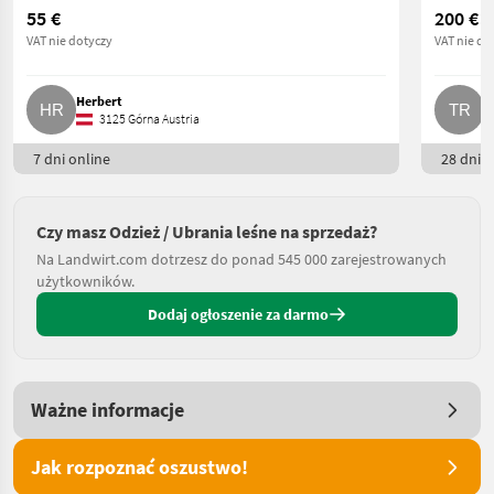
55 €
200 €
VAT nie dotyczy
VAT nie do
Herbert
T
3125 Górna Austria
7 dni online
28 dni o
Czy masz Odzież / Ubrania leśne na sprzedaż?
Na Landwirt.com dotrzesz do ponad 545 000 zarejestrowanych
użytkowników.
Dodaj ogłoszenie za darmo
Ważne informacje
Jak rozpoznać oszustwo!