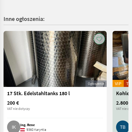
Inne ogłoszenia:
VIP
T
Ogłoszenie
17 Stk. Edelstahltanks 180 l
Kohlen
200 €
2.800 €
VAT nie dotyczy
VAT nie do
Ing. Rene
T
9360 Karyntia