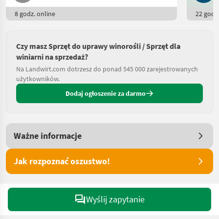
8 godz. online
22 godz.
Czy masz Sprzęt do uprawy winorośli / Sprzęt dla
winiarni na sprzedaż?
Na Landwirt.com dotrzesz do ponad 545 000 zarejestrowanych
użytkowników.
Dodaj ogłoszenie za darmo
Ważne informacje
Jak rozpoznać oszustwo!
Wyślij zapytanie