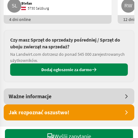
Stefan
R
5730 Salzburg
4 dni online
12 dni o
Czy masz Sprzęt do sprzedaży pośredniej / Sprzęt do
uboju zwierząt na sprzedaż?
Na Landwirt.com dotrzesz do ponad 545 000 zarejestrowanych
użytkowników.
Dodaj ogłoszenie za darmo
Ważne informacje
Jak rozpoznać oszustwo!
Wyślij zapytanie