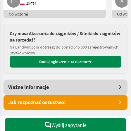
20-784
Od wczoraj
Od wczo
Czy masz Akcesoria do ciągników / Silniki do ciągników
na sprzedaż?
Na Landwirt.com dotrzesz do ponad 545 000 zarejestrowanych
użytkowników.
Dodaj ogłoszenie za darmo
Ważne informacje
Jak rozpoznać oszustwo!
Wyślij zapytanie