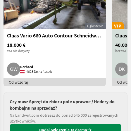
VIP
Ogłoszenie
Claas Vario 660 Auto Contour Schneidwerk V660
Claas O
18.000 €
40.000
VAT nie dotyczy
bez VAT
Gerhard
D
4623 Dolna Austria
Od wczoraj
Od wczo
Czy masz Sprzęt do zbioru pole uprawne / Hedery do
kombajnu na sprzedaż?
Na Landwirt.com dotrzesz do ponad 545 000 zarejestrowanych
użytkowników.
Dodaj ogłoszenie za darmo