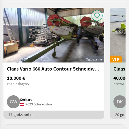
VIP
Ogłoszenie
Claas Vario 660 Auto Contour Schneidwerk V660
Claas O
18.000 €
40.000
VAT nie dotyczy
bez VAT
Gerhard
D
4623 Dolna Austria
11 godz. online
20 godz.