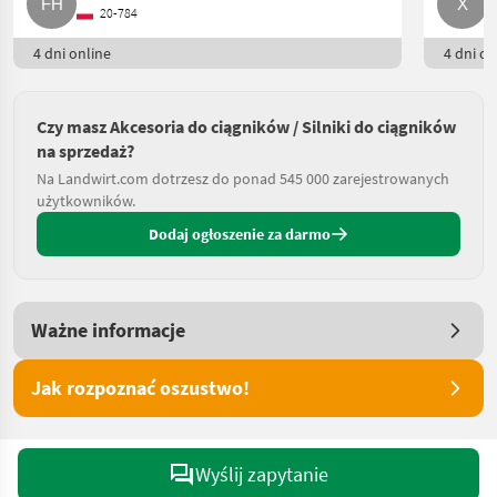
20-784
4 dni online
4 dni on
Czy masz Akcesoria do ciągników / Silniki do ciągników
na sprzedaż?
Na Landwirt.com dotrzesz do ponad 545 000 zarejestrowanych
użytkowników.
Dodaj ogłoszenie za darmo
Ważne informacje
Jak rozpoznać oszustwo!
Wyślij zapytanie