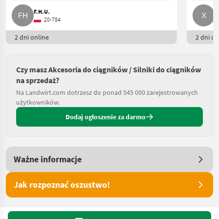
F.H.U.
X
20-784
2 dni online
2 dni on
Czy masz Akcesoria do ciągników / Silniki do ciągników
na sprzedaż?
Na Landwirt.com dotrzesz do ponad 545 000 zarejestrowanych
użytkowników.
Dodaj ogłoszenie za darmo
Ważne informacje
Jak rozpoznać oszustwo!