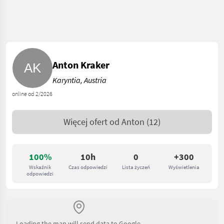
Anton Kraker
Karyntia, Austria
online od 2/2026
Więcej ofert od
Anton
(12)
100%
10h
0
+300
Wskaźnik
Czas odpowiedzi
Lista życzeń
Wyświetlenia
odpowiedzi
Loading the map will send data to Google.