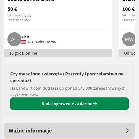
50 €
100 €
VAT nie dotyczy
VAT nie do
Stara cena 35 €
Stara cena
Alois
M
4040 Dolna Austria
16 godz. online
Od wczo
Czy masz Inne zwierzęta / Pszczoły i pszczelarstwo na
sprzedaż?
Na Landwirt.com dotrzesz do ponad 545 000 zarejestrowanych
użytkowników.
Dodaj ogłoszenie za darmo
Ważne informacje