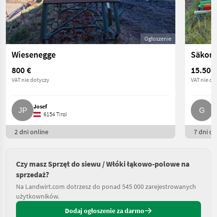
Ogłoszenie
Wiesenegge
800 €
15.500
VAT nie dotyczy
VAT nie do
Josef
G
6154 Tirol
2 dni online
7 dni on
Czy masz Sprzęt do siewu / Włóki łąkowo-polowe na
sprzedaż?
Na Landwirt.com dotrzesz do ponad 545 000 zarejestrowanych
użytkowników.
Dodaj ogłoszenie za darmo