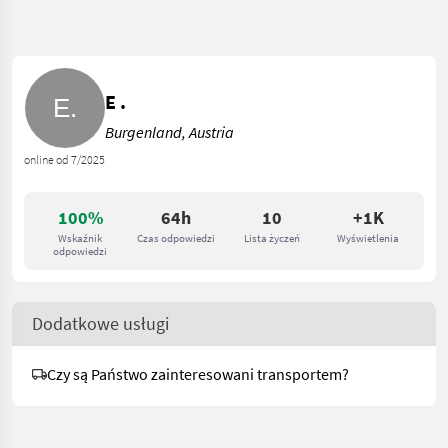
E .
Burgenland, Austria
online od 7/2025
100%
64h
10
+1K
Wskaźnik
Czas odpowiedzi
Lista życzeń
Wyświetlenia
odpowiedzi
Dodatkowe usługi
Czy są Państwo zainteresowani transportem?