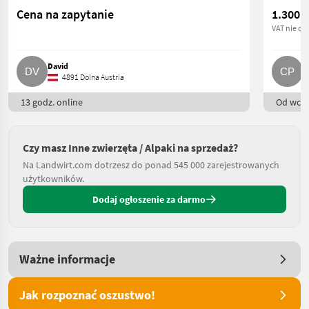
Cena na zapytanie
1.300 €
VAT nie do
David
C
4891 Dolna Austria
13 godz. online
Od wczo
Czy masz Inne zwierzęta / Alpaki na sprzedaż?
Na Landwirt.com dotrzesz do ponad 545 000 zarejestrowanych
użytkowników.
Dodaj ogłoszenie za darmo
Ważne informacje
Jak rozpoznać oszustwo!