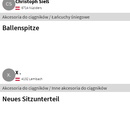
Christoph Sieß
6714 Nüziders
Akcesoria do ciągników / Łańcuchy śniegowe
Ballenspitze
X .
4132 Lembach
Akcesoria do ciągników / Inne akcesoria do ciągników
Neues Sitzunterteil