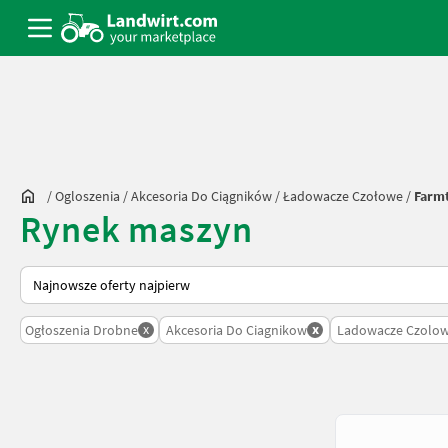
/
Ogloszenia
/
Akcesoria Do Ciągników
/
Ładowacze Czołowe
/
Farm
Rynek maszyn
Tak sortuje się na Landwirt.com
x
x
Ogłoszenia Drobne
Akcesoria Do Ciagnikow
Ladowacze Czolo