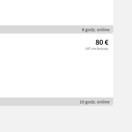
8 godz. online
80 €
VAT nie dotyczy
10 godz. online