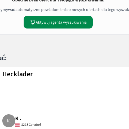
rzymywać automatyczne powiadomienia o nowych ofertach dla tego wyszuk
Aktywuj agenta wyszukiwania
ać:
Hecklader
K .
8213 Gersdorf