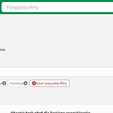
Przeglądaj oferty
trac
x
x
x
we
Farmtrac
Usuń wszystkie filtry
Obecnie brak ofert dla Twojego wyszukiwania.