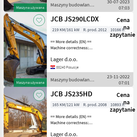
30-07-2023
coupler loading bu
Maszyny budowlane /
07:03
Maszyna używana
JCB
JCB JS290LCDX
Cena
na
219 KM/161 kW
R. prod. 2012
10166 h
zapytanie
== More details (EN) ==
Machine correctness:
Correct Caterpillar width:
Lager d.o.o.
700 mm installation for
hammer/pliers stone
88240 Posusije
bucket 1.6m3 additional
23-11-2022
cabin protection
Maszyny budowlane /
07:01
Maszyna używana
JCB
JCB JS235HD
Cena
na
165 KM/121 kW
R. prod. 2008
10893 h
zapytanie
== More details (EN) ==
Machine correctness:
Correct Hydraulic line for
Lager d.o.o.
breaker hydraulic quick