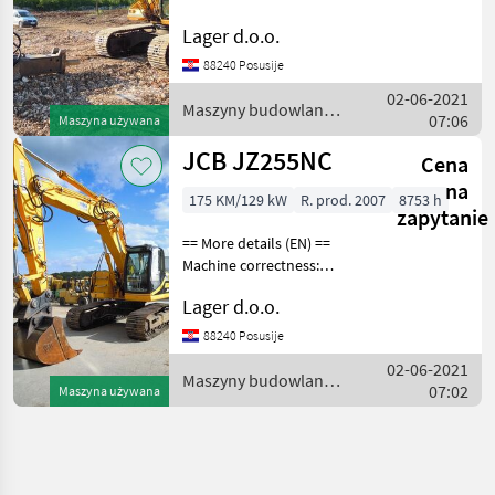
Correct hammer / pliers
Lager d.o.o.
installation loading bucket
capacity 1.8m3 working
88240 Posusije
signalization Maszyny
02-06-2021
budowlane Kopar
Maszyny budowlane /
07:06
Maszyna używana
JCB
JCB JZ255NC
Cena
na
175 KM/129 kW
R. prod. 2007
8753 h
zapytanie
== More details (EN) ==
Machine correctness:
Correct Caterpillar width:
Lager d.o.o.
600 mm Installation for
hammer / pliers bucket 1,
88240 Posusije
1m3 operating lights
02-06-2021
machine width 3.000m
Maszyny budowlane /
07:02
Maszyna używana
JCB