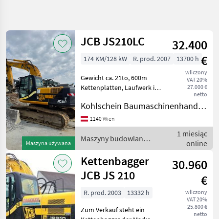
Uściślij
wyszukiwanie
JCB JS210LC
32.400
Kategoria
Kraj
Filtry
4
€
174 KM/128 kW
R. prod. 2007
13700 h
wliczony
Pokaż 25
AKTUALNA
Gewicht ca. 21to, 600m
Zresetuj
VAT 20%
ŚCIEŻKA
wyników
Kettenplatten, Laufwerk in
27.000 €
netto
gutem Zustand, inkl.
technika
Kohlschein Baumaschinenhandel GmbH
budowlana
hydraulischer
Schnellwechsler BMT SW2,
Maszyny
1140 Wien
Budowlane
1 Tieflöffel, 1 hydraulischer
1 miesiąc
Böschungslöffel Maszyny
Maszyny budowlane /
Koparki
online
Maszyna używana
Gasienicowe
JCB
Kettenbagger
Jcb
30.960
JCB JS 210
€
WYBIERZ
KATEGORIĘ
R. prod. 2003
13332 h
wliczony
VAT 20%
JCB
25.800 €
Zum Verkauf steht ein
netto