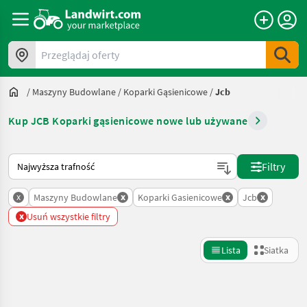
Przeglądaj oferty
/
Maszyny Budowlane
/
Koparki Gąsienicowe
/
Jcb
Kup JCB Koparki gąsienicowe nowe lub używane
Tak sortuje się na Landwirt.com
Filtry
x
x
x
x
Maszyny Budowlane
Koparki Gasienicowe
Jcb
x
Usuń wszystkie filtry
Lista
Siatka