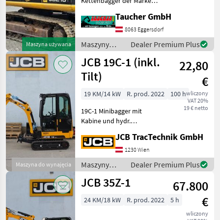
Kettenbagger der Marke
CAT
JCB Modell JS 210 in gutem
Taucher GmbH
Zustand. Baujahr: 2003
Betriebsstunden: 13.332 h
8063 Eggersdorf
Hyundai
Einsatzgewicht: 22.000 kg
Maszyny
Dealer Premium Plus
Maszyna używana
Der Bagger
Komatsu
budowlane /
JCB 19C-1 (inkl.
22,80
JCB
Tilt)
Volvo
€
19 KM/14 kW
R. prod. 2022
100 h
wliczony
Kobelco
VAT 20%
19 € netto
19C-1 Minibagger mit
Pokaż
Kabine und hydr.
wszystkie
verstellbarem Unterwagen,
29
JCB TracTechnik GmbH
3 Zylinder Perkins
Dieselmotor(EU Stufe V), 11,
1230 Wien
MODEL
7 kW (15, 9 PS),
Maszyny
Dealer Premium Plus
Maszyna do wynajęcia
Axialkolbenpumpe,
budowlane /
JCB 35Z-1
Elektroproportionale
67.800
JCB
JS330
€
24 KM/18 kW
R. prod. 2022
5 h
wliczony
MARKETPLACE