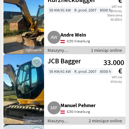
€
VAT nie
56 KM/41 kW
R. prod. 2007
8500 h
dotyczy
Stara cena
30.000 €
Andre Wein
3250 Wieselburg
Maszyny
1 miesiąc online
Ogłoszenie
budowlane /
JCB Bagger
33.000
Koparki
gąsienicowe
€
56 KM/41 kW
R. prod. 2007
8500 h
VAT nie
dotyczy
Manuel Pehmer
3250 Wieselburg
Maszyny
2 miesiące online
Ogłoszenie
budowlane /