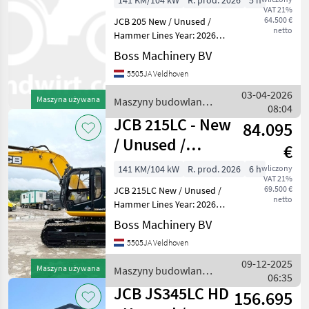
141 KM/104 kW
R. prod. 2026
5 h
VAT 21%
Hammer Lines
64.500 €
JCB 205 New / Unused /
netto
Hammer Lines Year: 2026
Reference number:
Boss Machinery BV
BM007364 Hours: 5 Type
5505JA Veldhoven
205 *2026 Model* Location
Veldhoven, Netherlands
03-04-2026
Maszyna używana
Maszyny budowlane /
Certificate: NOT FOR SALE I
08:04
JCB
JCB 215LC - New
84.095
/ Unused /
€
Hammer Lines
141 KM/104 kW
R. prod. 2026
6 h
wliczony
VAT 21%
69.500 €
JCB 215LC New / Unused /
netto
Hammer Lines Year: 2026
Reference number:
Boss Machinery BV
BM005866 Hours: 6 Type
5505JA Veldhoven
215LC Location Veldhoven,
Netherlands Certificate:
09-12-2025
Maszyna używana
Maszyny budowlane /
NOT FOR SALE IN EU / NO
06:35
JCB
JCB JS345LC HD
156.695