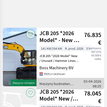
JCB 205 *2026
76.835
Model* - New /
€
Unused /
141 KM/104 kW
R. prod. 2026
5 h
wliczony
VAT 21%
Hammer Lines
63.500 €
JCB 205 *2026 Model* New
netto
/ Unused / Hammer Lines
Year: 2026 Reference
Boss Machinery BV
number: BM007346 Hours: 5
5505JA Veldhoven
Type 205 *2026 Model*
Location Veldhoven,
03-04-2026
Maszyna używana
Maszyny budowlane /
Netherlands Certificate: N
08:25
JCB
JCB 205 *2026
78.045
Model* New /
€
Unused /
wliczony