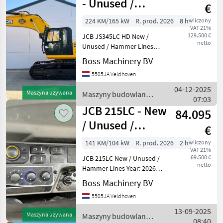
- Unused /
€
Hammer Lines
224 KM/165 kW
R. prod. 2026
8 h
wliczony
VAT 21%
129.500 €
JCB JS345LC HD New /
netto
Unused / Hammer Lines
Year: 2026 Reference
Boss Machinery BV
number: BM006472 Hours: 8
5505JA Veldhoven
Type JS345LC HD Location
Veldhoven, Netherlands
04-12-2025
Maszyna używana
Maszyny budowlane /
Available at Boss Machine
07:03
JCB
JCB 215LC - New
84.095
/ Unused /
€
Hammer Lines
141 KM/104 kW
R. prod. 2026
2 h
wliczony
VAT 21%
69.500 €
JCB 215LC New / Unused /
netto
Hammer Lines Year: 2026
Reference number:
Boss Machinery BV
BM005891 Hours: 6 Type
5505JA Veldhoven
215LC Location Veldhoven,
Netherlands Certificate:
13-09-2025
Maszyna używana
Maszyny budowlane /
NOT FOR SALE IN EU / NO
08:40