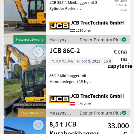
VAT 20%
JCB 35Z-1 Minibagger mit 3
56.500 €
Oferty
Ogłoszenia
Zylinder Perkins
netto
Marketplace
dealerów
drobne
Dieselmotor ( Stufe V ) ohne
DPF und ohne AdBlue, 1,
JCB TracTechnik GmbH
633 Liter Hubraum max.18,
1230 Wien
4kW (24, 7PS), 3500kg
Betriebsgewicht, 2 Axia
Maszyny
Dealer Premium Plus
Maszyna używana
budowlane /
JCB 86C-2
Cena
JCB
na
75 KM/55 kW
R. prod. 2022
15 h
zapytanie
86C-2 Midibagger mit
Monoausleger, JCB by
Kohler 48kW
Turbodieselmotor
JCB TracTechnik GmbH
Abgasstufe V inkl. DPF,
1230 Wien
Servohydraulische ISO
Vorsteuerung, 30 Grad
Maszyny
Dealer Premium Plus
Nowa maszyna
kippbare ROPS/TOPS
budowlane /
8,5 t JCB
33.000
Komfort
JCB
Kurzheckbagger