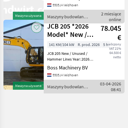
5505JA Veldhoven
2 miesiące
Maszyna używana
Maszyny budowlane /
online
JCB
JCB 205 *2026
78.045
Model* New /
€
Unused /
141 KM/104 kW
R. prod. 2026
5 h
wliczony
VAT 21%
Hammer Lines
64.500 €
JCB 205 New / Unused /
netto
Hammer Lines Year: 2026
Reference number:
Boss Machinery BV
BM007364 Hours: 5 Type
5505JA Veldhoven
205 *2026 Model* Location
Veldhoven, Netherlands
03-04-2026
Maszyna używana
Maszyny budowlane /
Certificate: NOT FOR SALE I
08:41
JCB