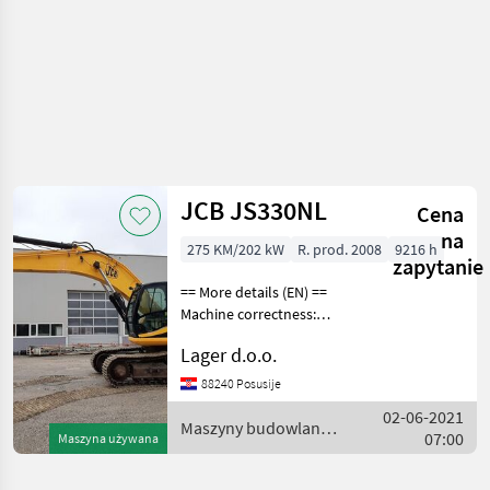
JCB JS330NL
Cena
na
275 KM/202 kW
R. prod. 2008
9216 h
zapytanie
== More details (EN) ==
Machine correctness:
Correct Caterpillar width:
Lager d.o.o.
600 mm Hydraulic lne for
hammer/clamps rock
88240 Posusije
bucket machine width
02-06-2021
3.000mm Maszyny budo
Maszyny budowlane /
07:00
Maszyna używana
JCB