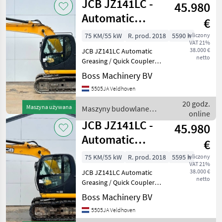
JCB JZ141LC -
45.980
Koparki
gąsienicowe
Automatic
€
Greasing / Quick
75 KM/55 kW
R. prod. 2018
5590 h
wliczony
VAT 21%
Coupler
38.000 €
JCB JZ141LC Automatic
netto
Greasing / Quick Coupler
Year: 2018 Reference
Boss Machinery BV
number: BM007601 Hours:
5505JA Veldhoven
5.590 Type JZ141LC
Location Veldhoven,
20 godz.
Maszyna używana
Maszyny budowlane /
Netherlands Certificate: CE
online
JCB
Avai
JCB JZ141LC -
45.980
Automatic
€
Greasing / Quick
75 KM/55 kW
R. prod. 2018
5595 h
wliczony
VAT 21%
Coupler
38.000 €
JCB JZ141LC Automatic
netto
Greasing / Quick Coupler
Year: 2018 Reference
Boss Machinery BV
number: BM007599 Hours:
5505JA Veldhoven
5.595 Type JZ141LC