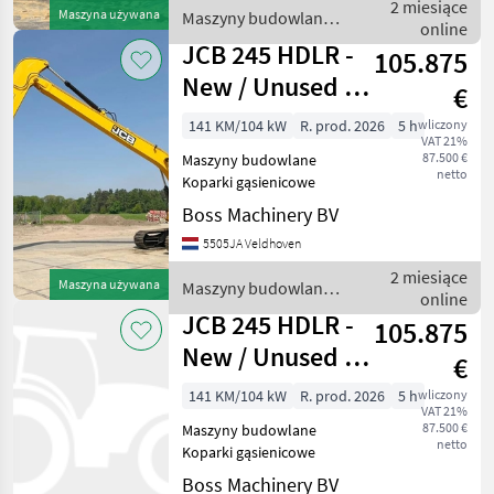
Location Veldhoven,
2 miesiące
Maszyna używana
Maszyny budowlane /
Netherlands Certificate: CE
online
JCB
Avai
JCB 245 HDLR -
105.875
New / Unused /
€
16 Meter Long
141 KM/104 kW
R. prod. 2026
5 h
wliczony
VAT 21%
Reach
87.500 €
Maszyny budowlane
netto
Koparki gąsienicowe
Boss Machinery BV
5505JA Veldhoven
2 miesiące
Maszyna używana
Maszyny budowlane /
online
JCB
JCB 245 HDLR -
105.875
New / Unused /
€
16 Meter Long
141 KM/104 kW
R. prod. 2026
5 h
wliczony
VAT 21%
Reach
87.500 €
Maszyny budowlane
netto
Koparki gąsienicowe
Boss Machinery BV