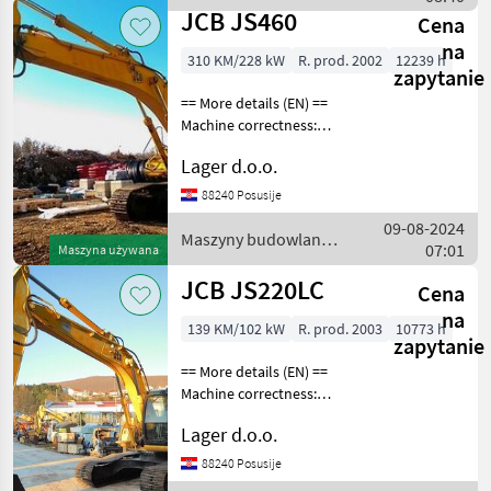
JCB
JCB JS460
Cena
na
310 KM/228 kW
R. prod. 2002
12239 h
zapytanie
== More details (EN) ==
Machine correctness:
Correct Hydraulic line for
Lager d.o.o.
tools rock bucket Maszyny
budowlane Koparki
88240 Posusije
gąsienicowe
09-08-2024
Maszyny budowlane /
07:01
Maszyna używana
JCB
JCB JS220LC
Cena
na
139 KM/102 kW
R. prod. 2003
10773 h
zapytanie
== More details (EN) ==
Machine correctness:
Correct Caterpillar width:
Lager d.o.o.
700 mm installation for
hammer / pliers working
88240 Posusije
signals hydraulic quick