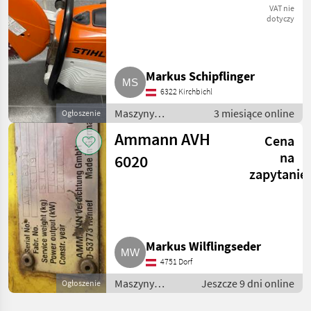
VAT nie
dotyczy
Markus Schipflinger
6322 Kirchbichl
Maszyny
3 miesiące online
Ogłoszenie
budowlane /
Ammann AVH
Cena
Drobny sprzęt
na
6020
zapytanie
Markus Wilflingseder
4751 Dorf
Maszyny
Jeszcze 9 dni online
Ogłoszenie
budowlane /