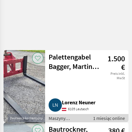
Palettengabel
1.500
Bagger, Martin
€
M10
Preis inkl.
MwSt
Lorenz Neuner
6105 Leutasch
Maszyny
1 miesiąc online
Dostawca komercyjny
budowlane /
Bautrockner,
380 €
Drobny sprzęt