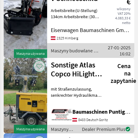
€
wliczony
Arbeitsbreite:(U-Stellung)
VAT 20%
134cm Arbeitsbreite: (30
4.083,33 €
grad geschwenkt) 134cm
netto
Arbeitsbreite: (V-Stellung)
Eisenwagen Baumaschinen GmbH
138cm Pendelwinkel +- 10
2325 Himberg
grad Aufnahme Bobcat
27-01-2025
Maszyny budowlane /
16:02
Maszyna używana
Sonstige
Sonstige Atlas
Cena
Copco HiLight
na
zapytanie
H5+
mit Straßenzulassung,
senkrechter Hydraulikmast
mit LED 4 x 350 W, max.
Höhe 8 m, max.
Baumaschinen Puntigam GmbH
Windgeschwindigkeit 80
km/h, Ausleuchtungsfläche
8483 Deutsch Goritz
durchschnittlich 5000 m²,
Maszyny
Dealer Premium Plus
Maszyna używana
Nen
budowlane /