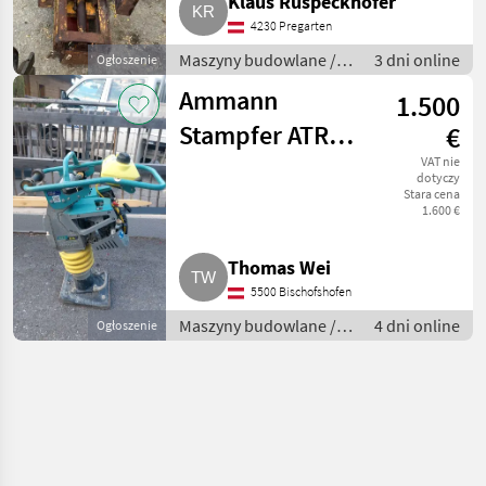
Klaus Ruspeckhofer
4230 Pregarten
Maszyny budowlane /
3 dni online
Ogłoszenie
Drobny sprzęt
Ammann
1.500
Stampfer ATR
€
68C
VAT nie
dotyczy
Stara cena
1.600 €
Thomas Wei
5500 Bischofshofen
Maszyny budowlane /
4 dni online
Ogłoszenie
Drobny sprzęt