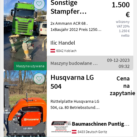
Sonstige
1.500
Sonstige
Stampfer
€
4xStück
wliczony
2x Ammann ACR 68 .
VAT 20%
2xAmmann ACR
1xBaujahr 2012 Preis 1250€ .
1.250 €
2xBaujahr 2014 Preis 1450€ .
68 2xWacker
netto
68 Kg Stampfer ! 2xWacker
Ilic Handel
BS60-2
Neuson RAMMER BS60-2i .
6842 Koblach
1xBaujahr 201
09-12-2023
Maszyny budowlane /
09:32
Maszyna używana
Sonstige
Husqvarna LG
Cena
504
na
zapytanie
Rüttelplatte Husqvarna LG
504, ca. 80 Betriebsstunden,
Arbeitsbreite 70 cm,
Referenznummer: 3971
Baumaschinen Puntigam GmbH
Baumaschinen Puntigam
GmbH Unser Spezialgebiet:
8483 Deutsch Goritz