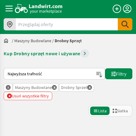
Przeglądaj oferty
/
Maszyny Budowlane
/
Drobny Sprzęt
Kup Drobny sprzęt nowe i używane
Tak sortuje się na Landwirt.com
Filtry
x
x
x
Maszyny Budowlane
Drobny Sprzet
x
Usuń wszystkie filtry
Lista
Siatka