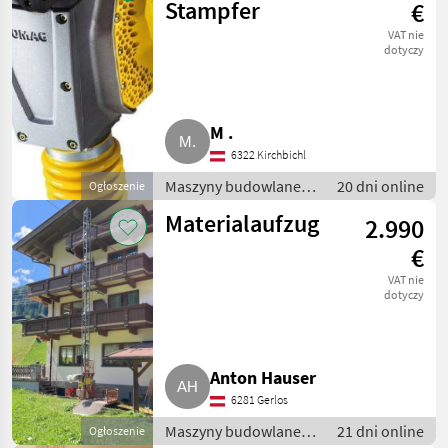
Stampfer
€
VAT nie
dotyczy
M .
6322 Kirchbichl
Maszyny budowlane /
20 dni online
Ogłoszenie
Drobny sprzęt
Materialaufzug
2.990
€
VAT nie
dotyczy
Anton Hauser
6281 Gerlos
Maszyny budowlane /
21 dni online
Ogłoszenie