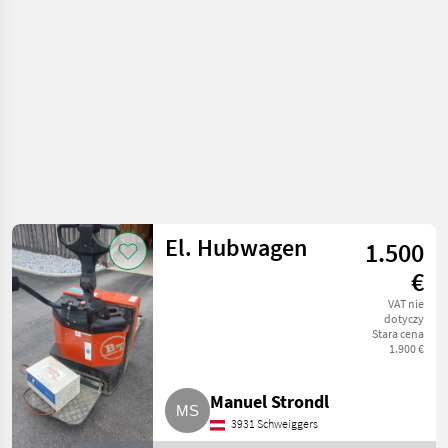
Drobny sprzęt
El. Hubwagen
1.500
€
VAT nie
dotyczy
Stara cena
1.900 €
Manuel Strondl
3931 Schweiggers