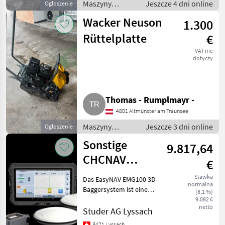
Maszyny
Jeszcze 4 dni online
Ogłoszenie
budowlane /
Wacker Neuson
1.300
Drobny sprzęt
Rüttelplatte
€
VAT nie
dotyczy
Thomas - Rumplmayr -
4801 Altmünster am Traunsee
Maszyny
Jeszcze 3 dni online
Ogłoszenie
budowlane /
Sonstige
9.817,64
Drobny sprzęt
CHCNAV
€
EasyNAV
Stawka
Das EasyNAV EMG100 3D-
normalna
EMG100 3D
Baggersystem ist eine
(8,1 %)
präzise und
Baggersystem
9.082 €
netto
benutzerfreundliche
Studer AG Lyssach
GPS RTK
Lösung für effiziente
3421 Lyssach