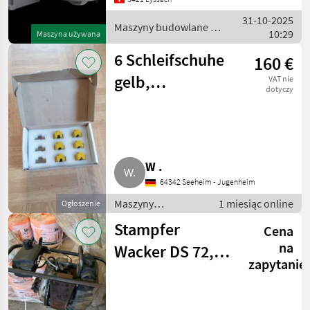
Baggerarbeiten. Seine
31-10-2025
integrierten Komponenten
Maszyny budowlane /
10:29
und fortschrittliche
Maszyna używana
Sonstige
6 Schleifschuhe
160 €
gelb,
VAT nie
dotyczy
Schwamborn
Betonschleifer
W .
64342 Seeheim - Jugenheim
Maszyny
1 miesiąc online
Ogłoszenie
budowlane /
Stampfer
Cena
Drobny sprzęt
na
Wacker DS 72,
zapytanie
DS 720