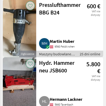
Drobny sprzęt
Presslufthammer
600 €
BBG B24
VAT nie
dotyczy
Martin Huber
9560 Feldkirchen
Maszyny budowlane /
25 dni online
Ogłoszenie
Drobny sprzęt
Hydr. Hammer
5.800
neu JSB600
€
VAT nie
dotyczy
Hermann Lackner
5660 Taxenbach