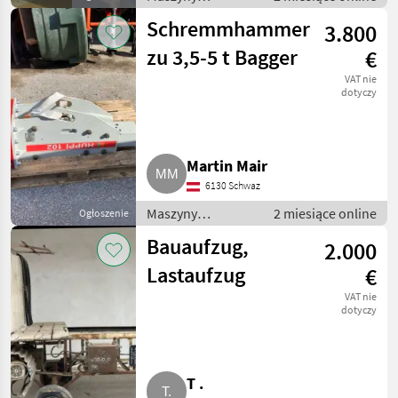
budowlane /
Schremmhammer
3.800
Drobny sprzęt
zu 3,5-5 t Bagger
€
VAT nie
dotyczy
Martin Mair
6130 Schwaz
Maszyny
2 miesiące online
Ogłoszenie
budowlane /
Bauaufzug,
2.000
Drobny sprzęt
Lastaufzug
€
VAT nie
dotyczy
T .