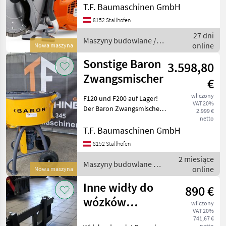
T.F. Baumaschinen GmbH
Wahl, wenn Sie einen
Husqvarna
2
Trennschleifer benötigen,
8152 Stallhofen
dem auch unt
27 dni
Stihl
2
Maszyny budowlane /
online
Nowa maszyna
Husqvarna
Sonstige Baron
Montabert
1
3.598,80
Zwangsmischer
€
MARKETPLACE
wliczony
F120 und F200 auf Lager!
VAT 20%
Oferty
Ogłoszenia
Der Baron Zwangsmischer
Marketplace
2.999 €
dealerów
drobne
ist die ideale Lösung für
netto
Profis. Er überzeugt durch
T.F. Baumaschinen GmbH
unübertroffene
8152 Stallhofen
Kraftreserven, eine schnelle
2 miesiące
und gleichmäßige
Maszyny budowlane /
online
Nowa maszyna
Sonstige
Inne widły do
890 €
wózków
wliczony
VAT 20%
widłowych
741,67 €
netto