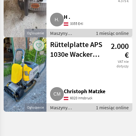
4.375 €
H .
3355 Ertl
Maszyny
1 miesiąc online
Ogłoszenie
budowlane /
Rüttelplatte APS
2.000
Drobny sprzęt
1030e Wacker
€
Neuson APS
VAT nie
dotyczy
1030e
Christoph Matzke
6020 Innsbruck
Maszyny
1 miesiąc online
Ogłoszenie
budowlane /
Drobny sprzęt