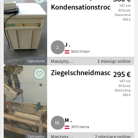
Kondensationstrockner
VAT nie
dotyczy
Stara cena
400 €
J .
8410 Wildon
Maszyny
1 miesiąc online
Ogłoszenie
budowlane /
Ziegelschneidmaschine
295 €
Drobny sprzęt
VAT nie
dotyczy
Stara cena
380 €
M .
3970 Weitra
Maszyny
2 miesiące online
Ogłoszenie