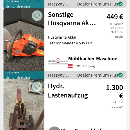
Ankauf - Verkauf
maszyna
Maszyny
Dealer Premium Plus
demonstracyjna
budowlane /
Sonstige
449 €
Husqvarna
Husqvarna Akku
wliczony
VAT 20%
Trennschneider
374,17 €
netto
Husqvarna Akku
K535iXP
Trennschneider K 535 i XP
Vorführer ohne Akku und
Ladegerät. inklusive
Mühlbacher Maschinen GmbH
Neugarantie - exzellente
Ausgabeleistung bei
5580 Tamsweg
leichteren Betonarbeiten -
maszyna
Maszyny
Dealer Premium Plus
er
demonstracyjna
budowlane /
Hydr.
1.300
Sonstige
Lastenaufzug
€
VAT nie
dotyczy