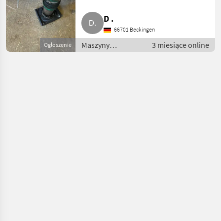
D .
66701 Beckingen
Maszyny
3 miesiące online
Ogłoszenie
budowlane /
Drobny sprzęt