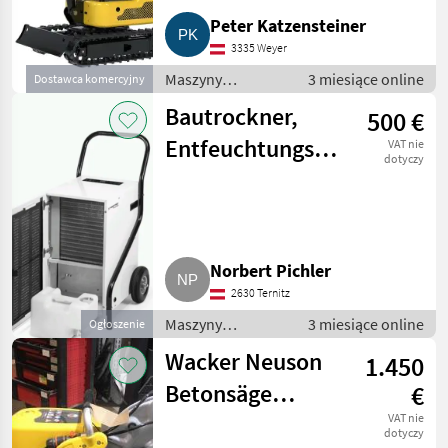
Peter Katzensteiner
3335 Weyer
Maszyny
3 miesiące online
Dostawca komercyjny
budowlane /
Bautrockner,
500 €
Drobny sprzęt
Entfeuchtungsgerät
VAT nie
dotyczy
Trotec 171 TTK
Eco
Norbert Pichler
2630 Ternitz
Maszyny
3 miesiące online
Ogłoszenie
budowlane /
Wacker Neuson
1.450
Drobny sprzęt
Betonsäge
€
Asphaltsäge
VAT nie
dotyczy