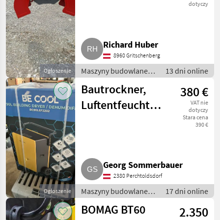
dotyczy
Richard Huber
8960 Gritschenberg
Maszyny budowlane /
13 dni online
Ogłoszenie
Drobny sprzęt
Bautrockner,
380 €
Luftentfeuchter
VAT nie
dotyczy
Be Cool
Stara cena
390 €
BC90LEF2202
Georg Sommerbauer
2380 Perchtoldsdorf
Maszyny budowlane /
17 dni online
Ogłoszenie
Drobny sprzęt
BOMAG BT60
2.350