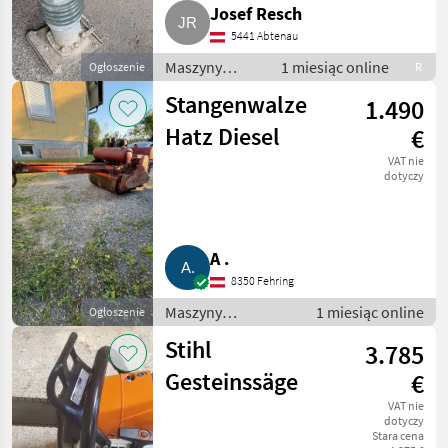
Josef Resch
5441 Abtenau
Maszyny
1 miesiąc online
Ogłoszenie
R
budowlane /
Stangenwalze
1.490
Drobny sprzęt
Hatz Diesel
€
VAT nie
dotyczy
A .
8350 Fehring
Maszyny
1 miesiąc online
Ogłoszenie
budowlane /
Stihl
3.785
Drobny sprzęt
Gesteinssäge
€
VAT nie
dotyczy
Stara cena