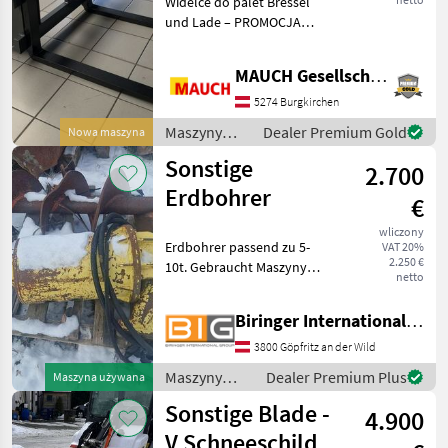
Widelce do palet Bressel
Bressel & Lade –
und Lade – PROMOCJA
PROMOCJA 1
Pasują do uchwytu Euro
oraz Weidemann HV.
000 mm, 2 t
MAUCH Gesellschaft m.b.H. & Co.KG
Widelce do wózków
widłowych / widelce do
5274 Burgkirchen
palet - Szerokość materiału
Maszyny
Dealer Premium Gold
Nowa maszyna
pełne
budowlane /
Sonstige
2.700
Sonstige
Erdbohrer
€
wliczony
Erdbohrer passend zu 5-
VAT 20%
2.250 €
10t. Gebraucht Maszyny
netto
budowlane Drobny sprzęt
Biringer International GmbH
3800 Göpfritz an der Wild
Maszyny
Dealer Premium Plus
Maszyna używana
budowlane /
Sonstige Blade -
4.900
Sonstige
V Schneeschild