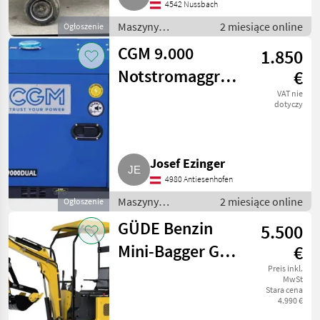
4542 Nussbach
Maszyny
2 miesiące online
Ogłoszenie
budowlane /
CGM 9.000
1.850
Drobny sprzęt
Notstromaggregat
€
S9000 DUAL
VAT nie
dotyczy
Josef Ezinger
4980 Antiesenhofen
Maszyny
2 miesiące online
Ogłoszenie
budowlane /
GÜDE Benzin
5.500
Drobny sprzęt
Mini-Bagger GMB
€
860B,
Preis inkl.
MwSt
Stara cena
Minibagger 860
4.990 €
kg Gewicht!