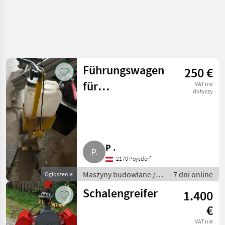
Führungswagen
250 €
für
VAT nie
dotyczy
Fugenschneider,
Trennschleifer
P .
2170 Poysdorf
Maszyny budowlane /
7 dni online
Ogłoszenie
Drobny sprzęt
Schalengreifer
1.400
€
VAT nie