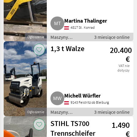
Martina Thalinger
4817 St . Konrad
Maszyny
3 miesiące online
Ogłoszenie
budowlane /
1,3 t Walze
20.400
Drobny sprzęt
€
VAT nie
dotyczy
Michell Würfler
9143 Feistritz ob Bleiburg
Maszyny
3 miesiące online
Ogłoszenie
budowlane /
STIHL TS700
1.490
Drobny sprzęt
Trennschleifer
€