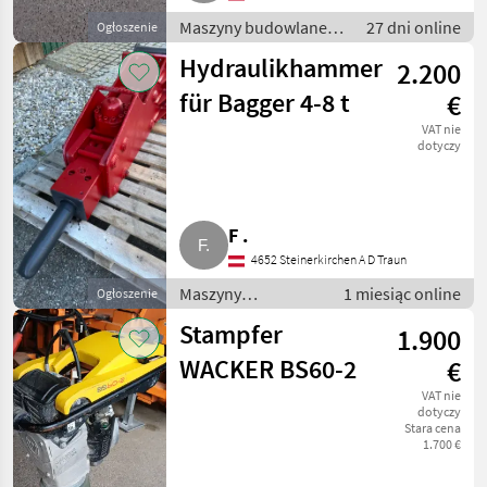
Maszyny budowlane /
27 dni online
Ogłoszenie
Drobny sprzęt
Hydraulikhammer
2.200
für Bagger 4-8 t
€
VAT nie
dotyczy
F .
4652 Steinerkirchen A D Traun
Maszyny
1 miesiąc online
Ogłoszenie
budowlane /
Stampfer
1.900
Drobny sprzęt
WACKER BS60-2
€
VAT nie
dotyczy
Stara cena
1.700 €