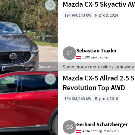
Mazda CX-5 Skyactiv A
194 KM/143 kW
R. prod. 2024
Sebastian Traxler
3100 Sankt Pölten
Samochody i motocykle / Limuzyny
Ogłoszenie
Mazda CX-5 Allrad 2.5 
Revolution Top AWD
194 KM/143 kW
R. prod. 2018
Gerhard Schatzberger
4794 Kopfing im Innkreis