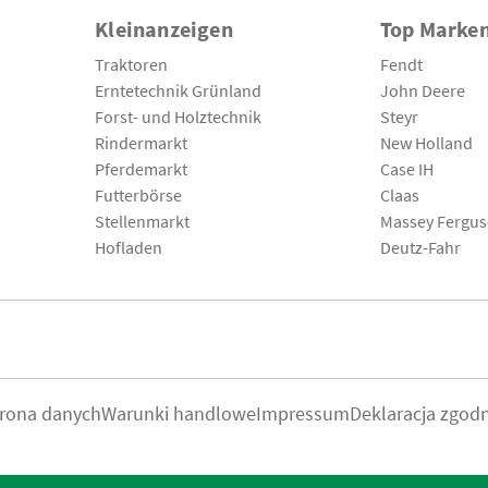
Kleinanzeigen
Top Marke
Traktoren
Fendt
Erntetechnik Grünland
John Deere
Forst- und Holztechnik
Steyr
Rindermarkt
New Holland
Pferdemarkt
Case IH
Futterbörse
Claas
Stellenmarkt
Massey Fergu
Hofladen
Deutz-Fahr
rona danych
Warunki handlowe
Impressum
Deklaracja zgod