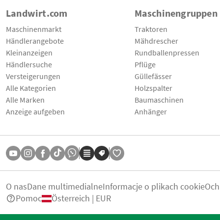
Landwirt.com
Maschinengruppen
Maschinenmarkt
Traktoren
Händlerangebote
Mähdrescher
Kleinanzeigen
Rundballenpressen
Händlersuche
Pflüge
Versteigerungen
Güllefässer
Alle Kategorien
Holzspalter
Alle Marken
Baumaschinen
Anzeige aufgeben
Anhänger
O nas
Dane multimedialne
Informacje o plikach cookie
Och
Pomoc
Österreich | EUR