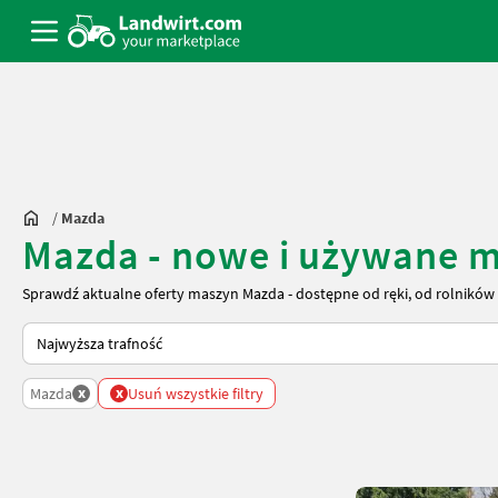
/
Mazda
Mazda - nowe i używane m
Sprawdź aktualne oferty maszyn Mazda - dostępne od ręki, od rolników 
Tak sortuje się na Landwirt.com
x
x
Mazda
Usuń wszystkie filtry