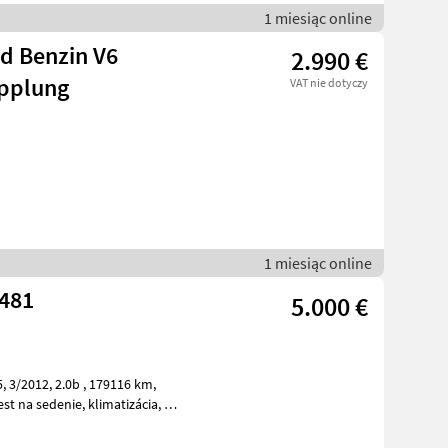
1 miesiąc online
ad Benzin V6
2.990 €
pplung
VAT nie dotyczy
1 miesiąc online
 481
5.000 €