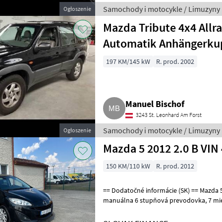
Samochody i motocykle / Limuzyny
Ogłoszenie
Mazda Tribute 4x4 Allr
Automatik Anhängerku
197 KM/145 kW
R. prod. 2002
Manuel Bischof
3243 St. Leonhard Am Forst
Samochody i motocykle / Limuzyny
Ogłoszenie
Mazda 5 2012 2.0 B VIN
150 KM/110 kW
R. prod. 2012
== Dodatočné informácie (SK) == Mazda 5, 3/2012, 2.0b , 179116 km,
manuálna 6 stupňová prevodovka, 7 miest na sedenie, klimatizácia, ,
multifunkčný volant, radio C