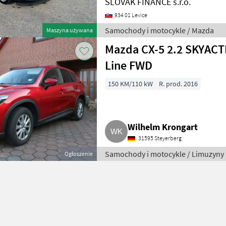
SLOVAK FINANCE s.r.o.
934 01 Levice
Samochody i motocykle / Mazda
Maszyna używana
Mazda CX-5 2.2 SKYACTI
Line FWD
150 KM/110 kW
R. prod. 2016
Wilhelm Krongart
31595 Steyerberg
Samochody i motocykle / Limuzyny
Ogłoszenie