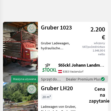
Gruber 1023
2.200
€
Gruber Ladewagen,
wliczony
VAT/pośrednictwo
hydraulische
1.946,90 €
Kratzbodenbetätigung,
netto
Gelenkwelle, wie steht (A)
Podłoga przesuwna Sprzęt
Stöckl Johann Landmaschinen GesmbH & Co KG
do zbioru siana i paszowy
6363 Westendorf
Przyczepy samozbierające
Sprzęt do
Dealer Premium Plus
Maszyna używana
zbioru siana
Gruber LH20
Cena
i paszowy /
Gruber
na
20 m³
zapytanie
Ladewagen von Gruber,