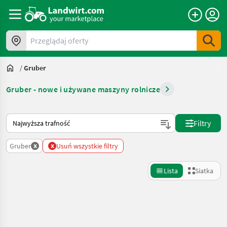
Przeglądaj oferty
/
Gruber
Gruber - nowe i używane maszyny rolnicze
Tak sortuje się na Landwirt.com
Filtry
x
x
Gruber
Usuń wszystkie filtry
Lista
Siatka
Uściślij