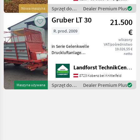
guten Zustand, sofort
Einsatzbreit Liczba
Sprzęt do
Dealer Premium Plus
Nowa maszyna
nawożenia i
Gruber LT 30
21.500
nawadniania
/ Gruber
€
R. prod. 2009
wliczony
VAT/pośrednictwo
in Serie Gelenkwelle
19.026,55 €
Druckluftanlage
netto
Knickdeichsel elektrische
Vorwahlschaltung
Landforst TechnikCenter Knittelfeld
gezogene Pick-Up
8723 Kobenz bei Knittelfeld
Dürfutteraufbau AS-
Bereifung Um Ihnen
Sprzęt do
Dealer Premium Plus
Maszyna używana
unnötige Wartezeiten oder
zbioru siana
W
i paszowy /
Gruber