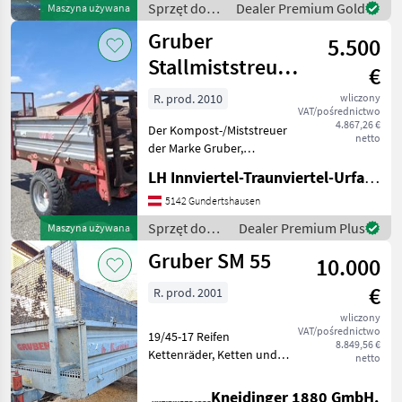
Sprzęt do
Dealer Premium Gold
Maszyna używana
zbioru siana
Gruber
5.500
i paszowy /
Gruber
Stallmiststreuer
€
SM55
R. prod. 2010
wliczony
VAT/pośrednictwo
4.867,26 €
Der Kompost-/Miststreuer
netto
der Marke Gruber,
Modelljahr 2010, ist eine
LH Innviertel-Traunviertel-Urfahr eGen, Gundertshausen
zuverlässige
Gebrauchtmaschine, die
5142 Gundertshausen
sich ideal für
Sprzęt do
Dealer Premium Plus
Maszyna używana
landwirtschaftliche Betriebe
nawożenia i
Gruber SM 55
eignet. Dieses M
10.000
nawadniania
/ Gruber
€
R. prod. 2001
wliczony
VAT/pośrednictwo
19/45-17 Reifen
8.849,56 €
Kettenräder, Ketten und
netto
Fräsklingen vor einem Jahr
getauscht Sprzęt do
Kneidinger 1880 GmbH.