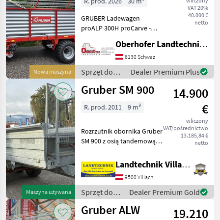
R. prod. 2026
30 m³
wliczony
VAT 20%
40.000 €
GRUBER Ladewagen
netto
proALP 300H proCarve -
hydr. Rückwand -
Oberhofer Landtechnik GmbH
Lichtanlage - Weitwinkel-
Gelenkwelle "Bondioli" mit
6130 Schwaz
Nockenschaltkupplung
Sprzęt do
Dealer Premium Plus
Nowa maszyna
1200 Nm Single Chain
zbioru siana
Gruber SM 900
14.900
i paszowy /
Gruber
€
R. prod. 2011
9 m³
wliczony
VAT/pośrednictwo
Rozrzutnik obornika Gruber
13.185,84 €
SM 900 z osią tandemową, z
netto
hamulcem hydraulicznym,
opony: 380/55-17,
Landtechnik Villach GmbH
mechanizm rozrzucający z 4
9500 Villach
walcami stojącymi, wersja
ocynkowana, hydr
Sprzęt do
Dealer Premium Gold
Maszyna używana
nawożenia i
Gruber ALW
19.210
nawadniania