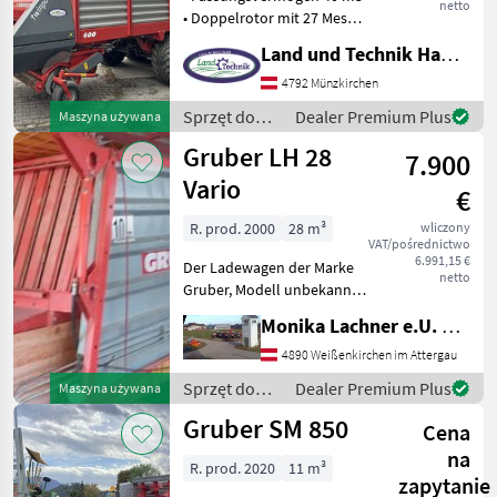
netto
• Doppelrotor mit 27 Messer
• Einzelmessersicherung •
Land und Technik HandelsgesmbH
Pendel Pickup 5 reihig mit
180 cm • Tasträder
4792 Münzkirchen
luftbereift •
Sprzęt do
Dealer Premium Plus
Maszyna używana
Rollenniederhalter •
zbioru siana
Gruber LH 28
7.900
i paszowy /
Gruber
Vario
€
R. prod. 2000
28 m³
wliczony
VAT/pośrednictwo
6.991,15 €
Der Ladewagen der Marke
netto
Gruber, Modell unbekannt,
wurde im Jahr 2000
Monika Lachner e.U. Maschinenhandel
hergestellt und ist mit
einem Ladevolumen von 28
4890 Weißenkirchen im Attergau
Litern ausgestattet. Dieses
Sprzęt do
Dealer Premium Plus
Maszyna używana
Modell ist ein Aufb
zbioru siana
Gruber SM 850
Cena
i paszowy /
Gruber
na
R. prod. 2020
11 m³
zapytanie