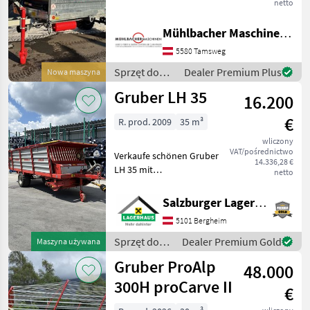
hydr. Stauwand
netto
Schneckenstreuwalzen mit
geschraubten Klingen -
Mühlbacher Maschinen GmbH
KARDAN-Direktantrieb
ohne Kette -
5580 Tamsweg
Streuwerkdurchgang
Sprzęt do
Dealer Premium Plus
Nowa maszyna
1.060mm - hydraulis
nawożenia i
Gruber LH 35
16.200
nawadniania
/ Gruber
€
R. prod. 2009
35 m³
wliczony
VAT/pośrednictwo
Verkaufe schönen Gruber
14.336,28 €
LH 35 mit
netto
Weitwinkelgelenkwelle,
Breitreifen, hydr.
Salzburger Lagerhaus-Technik
Kratzboden, hydr.
5101 Bergheim
Heckklappe,
Zentralschmierung, usw.
Sprzęt do
Dealer Premium Gold
Maszyna używana
Guter Zustand Wir bitten
zbioru siana
Gruber ProAlp
telefoni
48.000
i paszowy /
Gruber
300H proCarve II
€