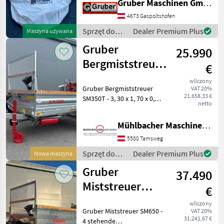
Gruber Maschinen GmbH
Stahlgestell Außenmaße: 1,
6 m x 1, 6 m x 2, 0 m
4673 Gaspoltshofen
Einfüllstutzen mittig: d = 18
Sprzęt do
Dealer Premium Plus
Maszyna używana
cm Auslauf: d = 3
przetwórstwa
Gruber
25.990
zboża /
Gruber
Bergmiststreuer
€
SM350T mit
wliczony
Gruber Bergmiststreuer
VAT 20%
Druckluft
21.658,33 €
SM350T - 3, 30 x 1, 70 x 0,
netto
50m - 4 stehende
Schneckenstreuwalzen mit
Mühlbacher Maschinen GmbH
geschrauben Klingen -
KARDAN-Direktantrieb
5580 Tamsweg
ohne Kette - Streuwerkdur
Sprzęt do
Dealer Premium Plus
Nowa maszyna
nawożenia i
Gruber
37.490
nawadniania
/ Gruber
Miststreuer
€
SM650
wliczony
Gruber Miststreuer SM650 -
VAT 20%
Druckluftbremse
31.241,67 €
4 stehende