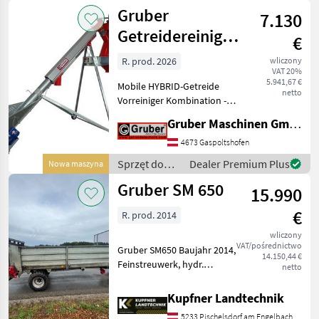
das speziell für das effizien
nawożenia i
Gruber
7.130
nawadniania
/ Gruber
Getreidereiniger
€
mobile
R. prod. 2026
wliczony
VAT 20%
Vorreiniger
5.941,67 €
Mobile HYBRID-Getreide
Kombination
netto
Vorreiniger Kombination -
Typ VRKH 150, Leistung 15 -
Gruber Maschinen GmbH
23 to/Std. Getreidekanone
KK 150, mit Motor 3, 0 kW,
4673 Gaspoltshofen
verzinkt, 3, 5 m lang, inkl.
Sprzęt do
Dealer Premium Plus
Nowa maszyna
Einl
przetwórstwa
Gruber SM 650
15.990
zboża /
Gruber
€
R. prod. 2014
wliczony
VAT/pośrednictwo
Gruber SM650 Baujahr 2014,
14.150,44 €
Feinstreuwerk, hydr.
netto
Kratzbodenvorschub, WW-
Gelenkwelle, Bereifung
Kupfner Landtechnik
19.0/45-17 Maschine in
5233 Pischelsdorf am Engelbach