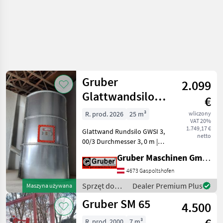
Gruber
2.099
Glattwandsilo,
€
Rundsilo,
R. prod. 2026
25 m³
wliczony
VAT 20%
Getreidesilo
1.749,17 €
Glattwand Rundsilo GWSI 3,
netto
00/3 Durchmesser 3, 0 m |
Höhe 3, 65 m (3 Ringe)
Gruber Maschinen GmbH
Inhalt ca. 25, 8 m³ | 20 to
mit 1 Einstiegsluke und
4673 Gaspoltshofen
Sichtfenster
Sprzęt do
Dealer Premium Plus
Maszyna używana
Ausstellungssilo (
przetwórstwa
Gruber SM 65
4.500
zboża /
Gruber
R. prod. 2000
7 m³