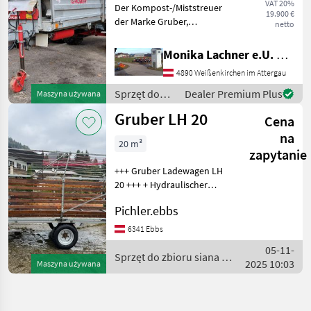
VAT 20%
Der Kompost-/Miststreuer
19.900 €
der Marke Gruber,
netto
Modelljahr 2020 ist ein
hochwertiges
Monika Lachner e.U. Maschinenhandel
landwirtschaftliches Gerät,
4890 Weißenkirchen im Attergau
das sich ideal für effizientes
und gleichmäßiges
Sprzęt do
Dealer Premium Plus
Maszyna używana
Ausbring
nawożenia i
Gruber LH 20
Cena
nawadniania
/ Gruber
na
20 m³
zapytanie
+++ Gruber Ladewagen LH
20 +++ + Hydraulischer
Kratzboden Sehr guter
Pichler.ebbs
Zustand! Sprzęt do zbioru
siana i paszowy Przyczepy
6341 Ebbs
samozbierające
05-11-
Sprzęt do zbioru siana i
2025 10:03
Maszyna używana
paszowy / Gruber