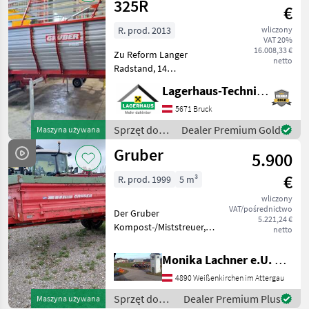
/ Gruber
325R
€
R. prod. 2013
wliczony
VAT 20%
16.008,33 €
Zu Reform Langer
netto
Radstand, 14
Messerschneidwerk,
Lagerhaus-Technik Bruck
Automatische Schmierung,
2 Messer verschließen Wir
5671 Bruck
bitten telefonisch oder per
Sprzęt do
Dealer Premium Gold
Maszyna używana
Mail Ihren Besuch
zbioru siana
Gruber
bekanntzugeben, um
5.900
i paszowy /
Gruber
€
R. prod. 1999
5 m³
wliczony
VAT/pośrednictwo
Der Gruber
5.221,24 €
Kompost-/Miststreuer,
netto
Model SM 45, neuen
Kratzboden, aus dem
Monika Lachner e.U. Maschinenhandel
Baujahr 1999, ist ein
4890 Weißenkirchen im Attergau
zuverlässiges
landwirtschaftliches Gerät,
Sprzęt do
Dealer Premium Plus
Maszyna używana