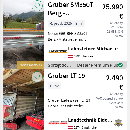
Gruber SM350T
25.990
i paszowy /
Gruber
Berg -
€
Miststreuer
R. prod. 2025
3 m³
wliczony
VAT 20%
21.658,33 €
Neuer GRUBER SM350T
netto
Berg - Miststreuer in
serienmäßiger Ausstattung,
Lahnsteiner Michael e.U.
Bereifung: 15, 0/55 x 17 AS,
Bremsache mit
4802 Ebensee
hydraulischer Bremse,
Sprzęt do
Dealer Premium Plus
Nowa maszyna
Kantholz 6x6cm auf
nawożenia i
Gruber LT 19
Bordwänden, F
2.490
nawadniania
/ Gruber
€
19 m³
wliczony
VAT/pośrednictwo
Gruber Ladewagen LT 19
2.203,54 €
Gebraucht wie steht -
netto
Funktionsfähig -
Hydraulische Pick Up -
Landtechnik Eidenhammer GmbH
Weidwinkelgelenkwelle
5274 Burgkirchen
Standort in 5621 St.Veit im