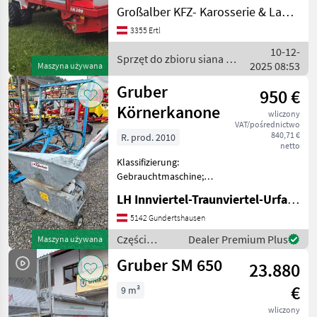
Großalber KFZ- Karosserie & Landtechnik e.U.
Vollausstattung.
Elektrohydraulische
3355 Ertl
Umschaltung der
10-12-
Funktionen Hydraulische
Sprzęt do zbioru siana i
2025 08:53
Maszyna używana
Knickdeichsel H
paszowy / Gruber
Gruber
950 €
Körnerkanone
wliczony
VAT/pośrednictwo
840,71 €
R. prod. 2010
netto
Klassifizierung:
Gebrauchtmaschine;
Weitere
LH Innviertel-Traunviertel-Urfahr eGen, Gundertshausen
Maschinenmerkmale:
Körnerkanone KK120 7, 5m
5142 Gundertshausen
mit E-Motor Standort
Części
Dealer Premium Plus
Maszyna używana
Gundertshausen Części
zamienne do
Gruber SM 650
zamienne do maszyn
23.880
maszyn
rolniczych Inne
rolniczych /
€
9 m³
Gruber
wliczony