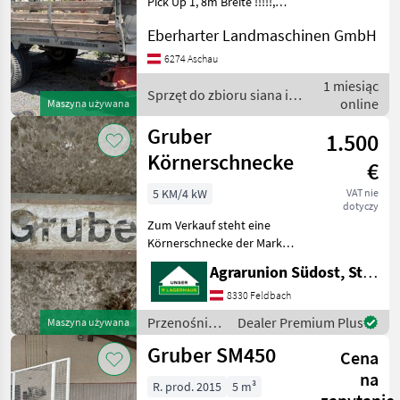
Pick Up 1, 8m Breite !!!!!,
ideal zum eingrasen bei
Eberharter Landmaschinen GmbH
breiter Schwadablage, oder
extrem Futterschnend bei
6274 Aschau
der Heuernte, Bremse
1 miesiąc
hydraulisch, Berei
Sprzęt do zbioru siana i
online
Maszyna używana
paszowy / Gruber
Gruber
1.500
Körnerschnecke
€
5 KM/4 kW
VAT nie
dotyczy
Zum Verkauf steht eine
Körnerschnecke der Marke
Gruber in sehr gutem
Agrarunion Südost, Standort Gniebing
Zustand!! inkl. gesamte
Förderanlage mit Verteiler
8330 Feldbach
und Rohren komplett
Przenośniki
Dealer Premium Plus
Maszyna używana
sowie Auslassöffnung
/ Gruber
Gruber SM450
Cena
na
R. prod. 2015
5 m³