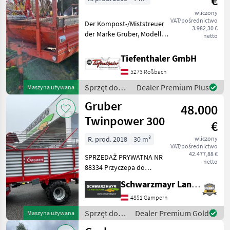
€
wliczony
VAT/pośrednictwo
Der Kompost-/Miststreuer
3.982,30 €
der Marke Gruber, Modell
netto
aus dem geschätzten
Baujahr 2000, ist ein
Tiefenthaler GmbH
zuverlässiges Arbeitsgerät
5273 Roßbach
für die Landwirtschaft. Mit
einem Volumen von
Sprzęt do
Dealer Premium Plus
Maszyna używana
nawożenia i
Gruber
48.000
nawadniania
/ Gruber
Twinpower 300
€
R. prod. 2018
30 m³
wliczony
VAT/pośrednictwo
42.477,88 €
SPRZEDAŻ PRYWATNA NR
netto
88334 Przyczepa do
kiszonki i trawy GRUBER
Schwarzmayr Landtechnik GmbH - Gampern
Twinpower 300 Wał
przegubowy szerokokątny
4851 Gampern
z sprzęgłem krzywkowym
Sprzęt do
Dealer Premium Gold
Maszyna używana
System załadowczy z
zbioru siana
podwójnym wirn