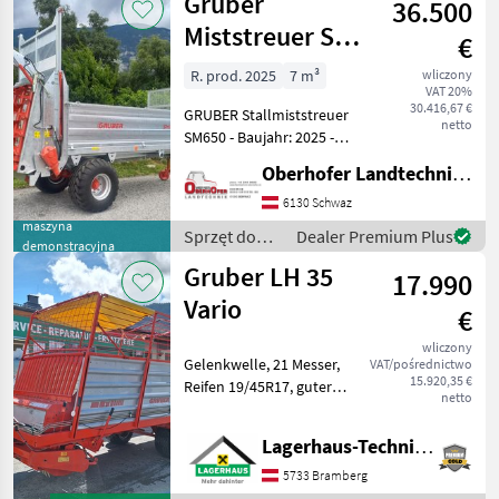
Gruber
36.500
i paszowy /
Gruber
Miststreuer SM
€
650
R. prod. 2025
7 m³
wliczony
VAT 20%
30.416,67 €
GRUBER Stallmiststreuer
netto
SM650 - Baujahr: 2025 -
zweimal verwendet -
Oberhofer Landtechnik GmbH
Nutzlast: ca. 5.800 kg -
Leergewicht: ca. 1.900 kg -
6130 Schwaz
zulässiges Gesamtgewicht:
maszyna
Sprzęt do
Dealer Premium Plus
demonstracyjna
ca. 9.500 k
nawożenia i
Gruber LH 35
17.990
nawadniania
/ Gruber
Vario
€
wliczony
Gelenkwelle, 21 Messer,
VAT/pośrednictwo
15.920,35 €
Reifen 19/45R17, guter
netto
Zustand Kaufpreis inkl. 13%
Mwst. Wir bitten telefonisch
Lagerhaus-Technik Bramberg
oder per Mail Ihren Besuch
bekanntzugeben, um
5733 Bramberg
ausreichend Zei