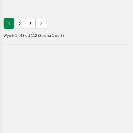
oś, Hamulec: H
nawożenia i
nawadniania
/ Gruber
1
2
3
Wynik
1
-
48
od
112
(Strona 1 od 3)