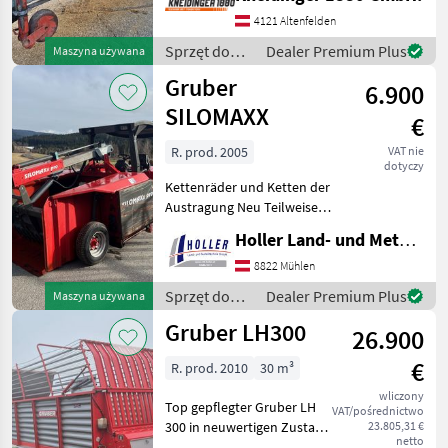
nawożenia i nawadniania
4121 Altenfelden
Rozsiewacze kompostu i
obornika
Sprzęt do
Dealer Premium Plus
Maszyna używana
nawożenia i
Gruber
6.900
nawadniania
/ Gruber
SILOMAXX
€
R. prod. 2005
VAT nie
dotyczy
Kettenräder und Ketten der
Austragung Neu Teilweise
geschweißt
Holler Land- und Metalltechnik GmbH.
REPARATURBEDÜRFTIG,
aber voll Funktionsfähig
8822 Mühlen
Grzebienie do kiszonki,
Sprzęt do
Dealer Premium Plus
Maszyna używana
Lakierowany, Napęd
karmienia
Gruber LH300
hydrostatycz
26.900
zwierząt /
Gruber
€
R. prod. 2010
30 m³
wliczony
Top gepflegter Gruber LH
VAT/pośrednictwo
300 in neuwertigen Zustand
23.805,31 €
netto
mit Hydraulischer