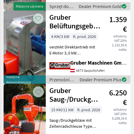
Pongau Privat
Sprzęt do
Dealer Premium Gold
Maszyna używana
zbioru siana
Gruber
1.359
i paszowy /
Gruber
Belüftungsgebläse
€
MLG 30
4 KM/3 kW
R. prod. 2026
wliczony
VAT 20%
1.132,50 €
verzinkt Direktantrieb mit
netto
E-Motor 3, 0 kW
Ansaugöffnung mit
Gruber Maschinen GmbH
Motorschutzgitter
Ausblasstutzen Abgang 250
4673 Gaspoltshofen
Ø mit Sicke Fahrwerk mit
maszyna
Przenośniki
Dealer Premium Plus
demonstracyjna
Handgriff (für mobilen
/ Gruber
Gruber
Einsatz
6.250
Saug-/Druckgebläse
€
mit
15 KM/11 kW
R. prod. 2026
wliczony
VAT 20%
Zellenradschleuse
5.208,33 €
Saug-/Druckgebläse mit
netto
Zellenradschleuse Type
SDG 1100 Komplett in