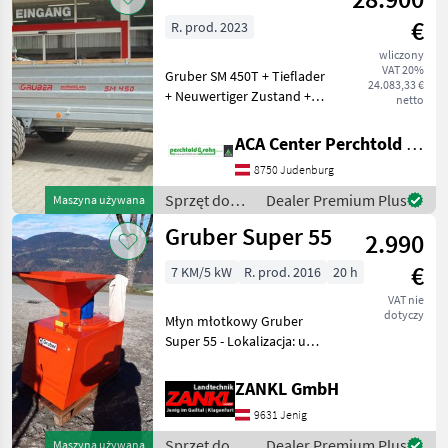
€
R. prod. 2023
wliczony
VAT 20%
Gruber SM 450T + Tieflader
24.083,33 €
+ Neuwertiger Zustand +
netto
Bergbereifung: 500/50-17 +
Stahlbordwändeverzinkt +
ACA Center Perchtold - Perchtold & Sohn GmbH
Holzschutzleisten +
8750 Judenburg
verstärktes Getriebe
anstatt Ketten
Sprzęt do
Dealer Premium Plus
Maszyna używana
nawożenia i
Gruber Super 55
2.990
nawadniania
/ Gruber
€
7 KM/5 kW
R. prod. 2016
20 h
VAT nie
dotyczy
Młyn młotkowy Gruber
Super 55 - Lokalizacja: u
klienta - Sprzedaż
prywatna! - Rok produkcji:
ZANKL GmbH
2016 - Bardzo mało
9631 Jenig
używany! - Jak nowy! -
Dostępny od ręki! - Gotowy
Sprzęt do
Dealer Premium Plus
Maszyna używana