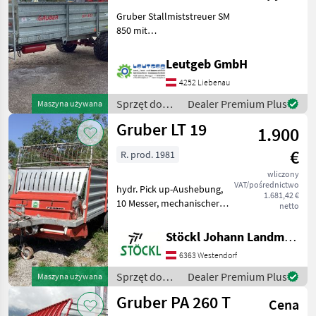
Gruber Stallmiststreuer SM
850 mit
Weitwinkelgelenkwelle,
Druckluft Anhängerbremse,
Leutgeb GmbH
Beleuchtung,
4252 Liebenau
Streuwerkschutz
hydraulisch, ca. 1500
Sprzęt do
Dealer Premium Plus
Maszyna używana
Fuhren, Zum Ausstreuen
nawożenia i
Gruber LT 19
von S
1.900
nawadniania
/ Gruber
€
R. prod. 1981
wliczony
VAT/pośrednictwo
hydr. Pick up-Aushebung,
1.681,42 €
10 Messer, mechanischer
netto
Kratzbodenantrieb, mit
Gelenkwelle, Standort
Stöckl Johann Landmaschinen GesmbH & Co KG
Westendorf (A) Liczba osi: 1
6363 Westendorf
oś, Podłoga przesuwna
Sprzęt do zbioru sian
Sprzęt do
Dealer Premium Plus
Maszyna używana
zbioru siana
Gruber PA 260 T
Cena
i paszowy /