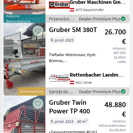
Gruber Maschinen GmbH
betriebsbereiter
Ausführung mit: -
4673 Gaspoltshofen
Zellenradschleuse -
maszyna
Przenośniki
Dealer Premium Plus
demonstracyjna
Saugzyklon - Saugschlauch
/ Gruber
Gruber SM 380T
L=3, 2m -
26.700
€
R. prod. 2025
wliczony
VAT 20%
Tieflader Miststreuer, Hydr.
22.250 €
Bremse,
netto
Weitwinkelgelenkwelle,
Bereifung 19.0/45-17AS
Rettenbacher Landmaschinen
Liczba osi: 1 oś, Hamulec:
5421 Adnet
Hamulec hydrauliczny,
Natryskiwanie hydrauliczne
Sprzęt do
Dealer Premium Plus
Nowa maszyna
Sprzęt d
nawożenia i
Gruber Twin
48.880
nawadniania
/ Gruber
Power TP 400
€
R. prod. 2015
40 m³
wliczony
VAT/pośrednictwo
43.256,64 €
• Fassungsvermögen 40 m3