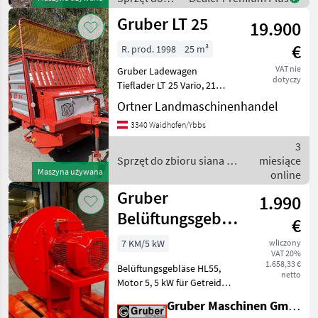
d
karmienia
Gruber LT 25
19.900
zwierząt /
Gruber
€
R. prod. 1998
25 m³
VAT nie
Gruber Ladewagen
dotyczy
Tieflader LT 25 Vario, 21
Messer, Gelenkwelle Ww ,
Ortner Landmaschinenhandel
Kratzboden hydraulisch,
3340 Waidhofen/Ybbs
Korböffnung hydraulisch,
Knickdeichsel, Bereifung
3
15/55-17 AS neu, Beleu
Sprzęt do zbioru siana i
miesiące
Maszyna używana
paszowy / Gruber
online
Gruber
1.990
Belüftungsgebläse
€
HL55 mit Motor
7 KM/5 kW
wliczony
VAT 20%
5,5 kW
1.658,33 €
Belüftungsgebläse HL55,
netto
Motor 5, 5 kW für Getreide,
Hackschnitzel: - stationär -
Gruber Maschinen GmbH
lackiert - gebraucht -