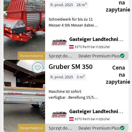
Gruber
na
R. prod. 2025
26 m³
zapytanie
Schneidwerk für bis zu 11
Messer 4 Stk Messer dabei
Hydraulische Rückwand
1.8m Pick-up 5-reihig
Gasteiger Landtechnik GmbH
Weitwinkel-Gelenkwelle
6370 Reith bei Kitzbühel
Hydr-Bremse Bereifung
480/45-17 AS auf
Sprzęt do
Dealer Premium Plus
Nowa maszyna
zbioru siana
Gruber SM 350
Cena
i paszowy /
Gruber
na
R. prod. 2025
3 m³
zapytanie
Maschine ist sofort
verfügbar . Bereifung 15/55-
17-AS Hydr.-Bremse mit
Lastanpassung
Gasteiger Landtechnik GmbH
Streuwerksschutz
6370 Reith bei Kitzbühel
Hydr.Kratzboden
Feinstreuwerk Liczba osi: 1
Sprzęt do
Dealer Premium Plus
Nowa maszyna