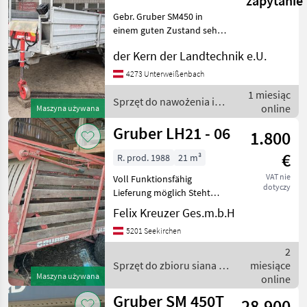
zapytanie
Gebr. Gruber SM450 in
einem guten Zustand sehr
viele Verschleißteile
der Kern der Landtechnik e.U.
wurden vor kurzem
getauscht Kratzboden alles
4273 Unterweißenbach
getauscht (näheres per
1 miesiąc
Telefon) + Feinstreuwerk
Sprzęt do nawożenia i
online
Maszyna używana
nawadniania / Gruber
Gruber LH21 - 06
1.800
€
R. prod. 1988
21 m³
VAT nie
Voll Funktionsfähig
dotyczy
Lieferung möglich Steht
immer im Trockenen Bei
Felix Kreuzer Ges.m.b.H
Fragen bitte Anrufen Klapa
5201 Seekirchen
tylna, Podłoga przesuwna
Sprzęt do zbioru siana i
2
paszowy Przyczepy
Sprzęt do zbioru siana i
miesiące
Maszyna używana
paszowy / Gruber
online
Gruber SM 450T
28.900