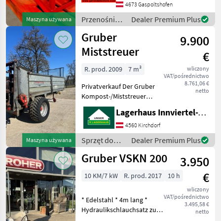
Direktantrieb - Motor 5, 5
4673 Gaspoltshofen
kW/2800 UPM mit
Przenośniki
Dealer Premium Plus
Maszyna używana
Klemmkasten (=o
/ Gruber
Gruber
9.900
Miststreuer
€
R. prod. 2009
7 m³
wliczony
VAT/pośrednictwo
8.761,06 €
Privatverkauf Der Gruber
netto
Kompost-/Miststreuer
Modell 2009 ist ein
Lagerhaus Innviertel-Traunviertel-Urfahr eGen, Kirchdorf
zuverlässiges und robustes
landwirtschaftliches Gerät,
4560 Kirchdorf
das speziell für die
Sprzęt do
Dealer Premium Plus
Maszyna używana
effiziente Verteilu
nawożenia i
Gruber VSKN 200
3.950
nawadniania
/ Gruber
€
10 KM/7 kW
R. prod. 2017
10 h
wliczony
VAT/pośrednictwo
* Edelstahl * 4m lang *
3.495,58 €
Hydraulikschlauchsatz zur
netto
Anbindung an