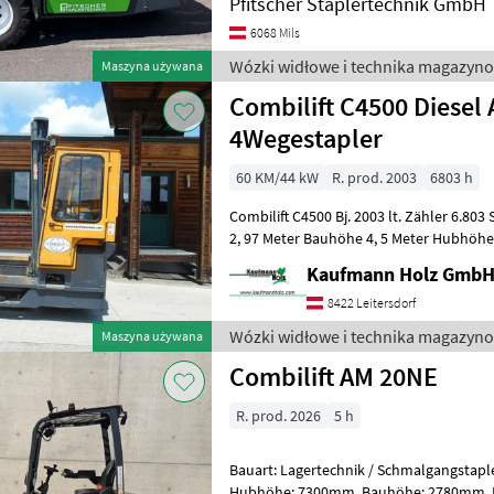
Pfitscher Staplertechnik GmbH
6068 Mils
Wózki widłowe i technika magazyno
Maszyna używana
Combilift C4500 Diesel 
4Wegestapler
60 KM/44 kW
R. prod. 2003
6803 h
Combilift C4500 Bj. 2003 lt. Zähler 6.803 Stunden 4, 5 Tonnen Hubkraft
2, 97 Meter Bauhöhe 4, 5 Meter Hubhöhe
Seitenstapler + Frontsta
Kaufmann Holz Gmb
8422 Leitersdorf
Wózki widłowe i technika magazyno
Maszyna używana
Combilift AM 20NE
R. prod. 2026
5 h
Bauart: Lagertechnik / Schmalgangstapler, Tragkraft: 200
Hubhöhe: 7300mm, Bauhöhe: 2780mm, Freihub: 1890mm,