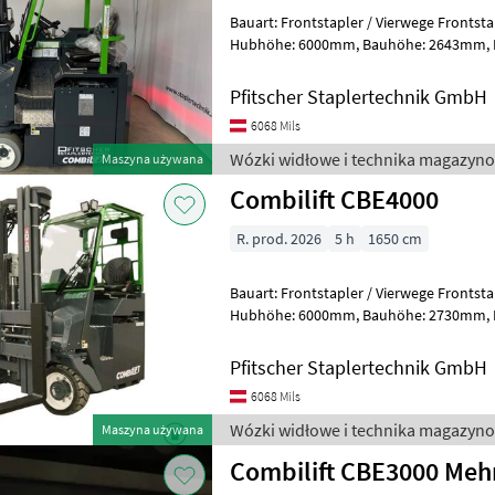
Bauart: Frontstapler / Vierwege Frontstapler, Tragkraft: 
Hubhöhe: 6000mm, Bauhöhe: 2643mm, Freihub: 1718mm,
Gabellänge: 1065mm, Batterie: Pz
Pfitscher Staplertechnik GmbH
6068 Mils
Wózki widłowe i technika magazyno
Maszyna używana
Combilift CBE4000
R. prod. 2026
5 h
1650 cm
Bauart: Frontstapler / Vierwege Frontstapler, Tragkraft: 
Hubhöhe: 6000mm, Bauhöhe: 2730mm, Freihub: 1750mm,
Gabellänge: 1065mm, Batterie: Pz
Pfitscher Staplertechnik GmbH
6068 Mils
Wózki widłowe i technika magazyno
Maszyna używana
Combilift CBE3000 Meh