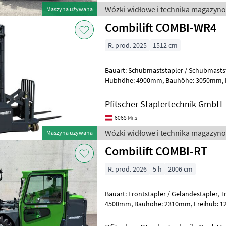
Wózki widłowe i technika magazyno
Maszyna używana
Combilift COMBI-WR4
R. prod. 2025
1512 cm
Bauart: Schubmaststapler / Schubmaststapler, Tragkraft
Hubhöhe: 4900mm, Bauhöhe: 3050mm, Freihub: 1850mm,
Gabellänge: 1070mm, Batterie: P
Pfitscher Staplertechnik GmbH
6068 Mils
Wózki widłowe i technika magazyno
Maszyna używana
Combilift COMBI-RT
R. prod. 2026
5 h
2006 cm
Bauart: Frontstapler / Geländestapler, Tragkraft: 1500kg, Hubhöhe:
4500mm, Bauhöhe: 2310mm, Freihub: 1260mm, Gabellänge: 1800mm,
Bereifung vorne: Luft Einfach Neu ,