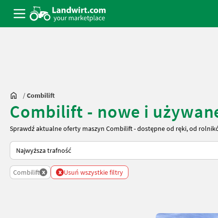
/
Combilift
Combilift - nowe i używan
Sprawdź aktualne oferty maszyn Combilift - dostępne od ręki, od rolnik
Tak sortuje się na Landwirt.com
x
x
Combilift
Usuń wszystkie filtry