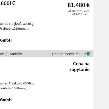
 600LC
81.480 €
wliczony VAT 20%
67.900 € netto
: 3000kg,
gizing Bj. 20
r GmbH
wa / Combilift
Dealer Premium Plus
Cena na
zapytanie
: 4000kg,
ergizing PzS 72
r GmbH