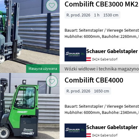
Combilift CBE3000 MK2
R. prod. 2026
1 h
1530 cm
Bauart: Seitenstapler / Vierwege Seitenstapler, Tragkraft
Hubhöhe: 6000mm, Bauhöhe: 2260mm, Freihub: 1920mm,
Gabellänge: 1200mm, Batterie: Ener
Schauer Gabelstaple
8424 Gabersdorf
Wózki widłowe i technika magazyno
Maszyna używana
Combilift CBE4000
R. prod. 2026
1650 cm
Bauart: Seitenstapler / Vierwege Seitenstapler, Tragkraft
Hubhöhe: 6000mm, Bauhöhe: 2340mm, Freihub: 1880mm,
Gabellänge: 1500mm, Batterie: En
Schauer Gabelstaple
8424 Gabersdorf