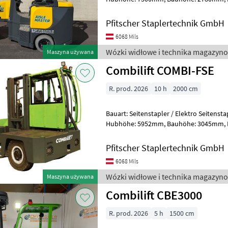
Gabellänge: 1200mm, Batterie: 
Pfitscher Staplertechnik GmbH
6068 Mils
Wózki widłowe i technika magazyno
Maszyna używana
Combilift COMBI-FSE
R. prod. 2026
10 h
2000 cm
Bauart: Seitenstapler / Elektro Seitenstapler, Tragkraft: 
Hubhöhe: 5952mm, Bauhöhe: 3045mm, Freihub: 1870mm,
Gabellänge: 1400mm, Batterie: PzS
Pfitscher Staplertechnik GmbH
6068 Mils
Wózki widłowe i technika magazyno
Maszyna używana
Combilift CBE3000
R. prod. 2026
5 h
1500 cm