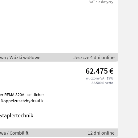
VAT nie dotyczy
owa / Wózki widłowe
Jeszcze 4 dni online
62.475 €
wliczony VAT 19%
52.500 € netto
er REMA 320A - seitlicher
: Doppelzusatzhydraulik -
taplertechnik
wa / Combilift
12 dni online