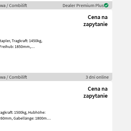
wa / Combilift
Dealer Premium Plus
Cena na
zapytanie
: 1450kg,
zS Bj. 2025 24V 270
wa / Combilift
3 dni online
Cena na
zapytanie