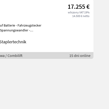
17.255 €
wliczony VAT 19%
14.500 € netto
f Batterie - Fahrzeugstecker
- Spannungswandler -
taplertechnik
wa / Combilift
15 dni online