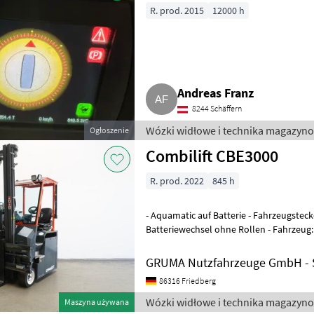
R. prod. 2015
12000 h
Andreas Franz
8244 Schäffern
Wózki widłowe i technika magazyn
Ogłoszenie
Combilift CBE3000
R. prod. 2022
845 h
- Aquamatic auf Batterie - Fahrzeugsteck
Batteriewechsel ohne Rollen - Fahrzeug
Mast: Doppelzusatzhydraulik - Zinke
GRUMA Nutzfahrzeuge GmbH - S
86316 Friedberg
Wózki widłowe i technika magazyno
Maszyna używana