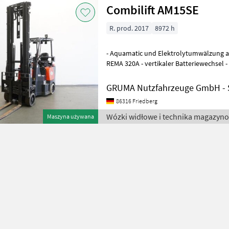
Combilift AM15SE
R. prod. 2017
8972 h
- Aquamatic und Elektrolytumwälzung au
REMA 320A - vertikaler Batteriewechsel 
Fahrzeug: Einfachzusatzhydraulik + 2.
GRUMA Nutzfahrzeuge GmbH - S
86316 Friedberg
Wózki widłowe i technika magazyno
Maszyna używana