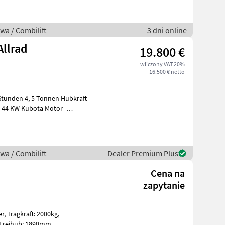
wa / Combilift
3 dni online
Allrad
19.800 €
wliczony VAT 20%
16.500 € netto
 44 KW Kubota Motor -
H
wa / Combilift
Dealer Premium Plus
Cena na
zapytanie
0kg,