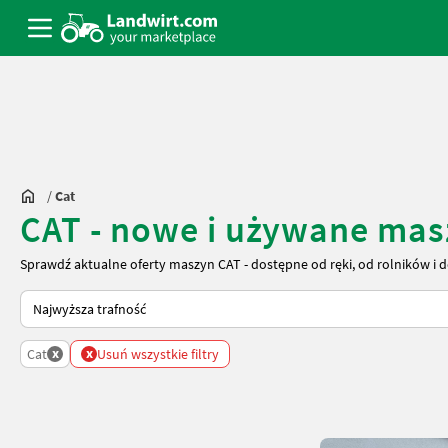
/
Cat
CAT - nowe i używane mas
Sprawdź aktualne oferty maszyn CAT - dostępne od ręki, od rolników i 
Tak sortuje się na Landwirt.com
x
x
Cat
Usuń wszystkie filtry