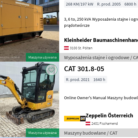
268 KM/197 kW
R. prod. 2005
6800 h
3, 6 to, 250 kVA Wyposażenia stajne i ogrodowe Agregaty
prądotwórcze
Kleinheider Baumaschinenhan
3100 St. Pölten
Wyposażenia stajne i ogrodowe / C
Maszyna używana
CAT 301.8-05
R. prod. 2021
1640 h
Online Owner's Manual Masz
Zeppelin Österreich
2401 Fischamend
Maszyny budowlane / CAT
Maszyna używana