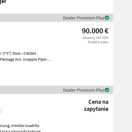
ger
Dealer Premium Plus
90.000 €
wliczony VAT 20%
75.000 € netto
 (7'5") Stick • CW20H
Package incl. Grapple Piping •
Dealer Premium Plus
Cena na
zapytanie
h
 Maszyny budowlane Ładowarki kołowe