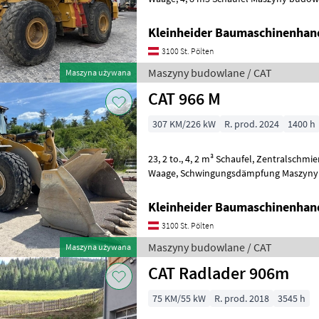
Kleinheider Baumaschinenhan
3100 St. Pölten
Maszyny budowlane / CAT
Maszyna używana
CAT 966 M
307 KM/226 kW
R. prod. 2024
1400 h
23, 2 to., 4, 2 m³ Schaufel, Zentralschmierung, Klima, CAT Payload
Waage, Schwingungsdämpfung Maszyny budowlane Ładowarki
kołowe
Kleinheider Baumaschinenhan
3100 St. Pölten
Maszyny budowlane / CAT
Maszyna używana
CAT Radlader 906m
75 KM/55 kW
R. prod. 2018
3545 h