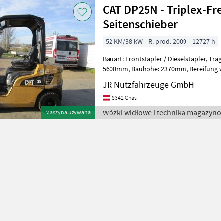
CAT DP25N - Triplex-Fr
Seitenschieber
52 KM/38 kW
R. prod. 2009
12727 h
Bauart: Frontstapler / Dieselstapler, Tragkraft: 2500kg, Hubhöhe:
5600mm, Bauhöhe: 2370mm, Bereifung vorne: Vollgummi Einfach 20 -
40% , Bereifung hinten: Vollgummi
JR Nutzfahrzeuge GmbH
8342 Gnas
Wózki widłowe i technika magazyno
Maszyna używana