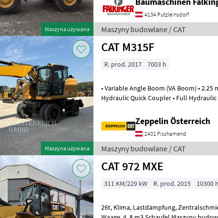
Baumaschinen Falkin
4134 Putzleinsdorf
Maszyny budowlane / CAT
Maszyna używana
CAT M315F
R. prod. 2017
7003 h
• Variable Angle Boom (VA Boom) • 2.25 m
Hydraulic Quick Coupler • Full Hydraulic 
Rear Dozer Blade • Air-Conditio
Zeppelin Österreich
2401 Fischamend
Maszyny budowlane / CAT
Maszyna używana
CAT 972 MXE
311 KM/229 kW
R. prod. 2015
10300 
26t, Klima, Lastdämpfung, Zentralschmierung, trimble-loadrite
Waage, 4, 8 m3 Schaufel