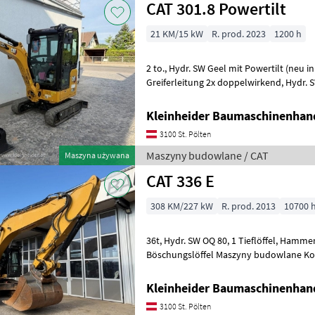
CAT 301.8 Powertilt
21 KM/15 kW
R. prod. 2023
1200 h
2 to., Hydr. SW Geel mit Powertilt (neu in 2026), Hammer- u.
Greiferleitung 2x doppelwirkend, Hydr. SW Leitung, 3 Löffel Maszyny
budowlane Minikoparki
Kleinheider Baumaschinenhan
3100 St. Pölten
Maszyny budowlane / CAT
Maszyna używana
CAT 336 E
308 KM/227 kW
R. prod. 2013
10700 
36t, Hydr. SW OQ 80, 1 Tieflöffel, Hammerleitung, Greiferleitung, 1
Böschungslöffel Maszyny budowl
Kleinheider Baumaschinenhan
3100 St. Pölten