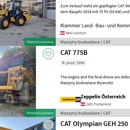
Zum Verkauf steht ein gepflegter CAT 
dem Baujahr 2018 mit 75 PS (55 kW) und 3.
Maschine überzeugt durch ihre komp
Klammer Land- Bau- und Komm
9941 Kartitsch
Maszyny budowlane / CAT
Maszyna używana
CAT 775B
R. prod. 1996
The engine and the final drives are defective. Online Owner'
Maszyny budowlane Wywrotki
Zeppelin Österreich
2401 Fischamend
Maszyny budowlane / CAT
Maszyna używana
CAT Olympian GEH 250