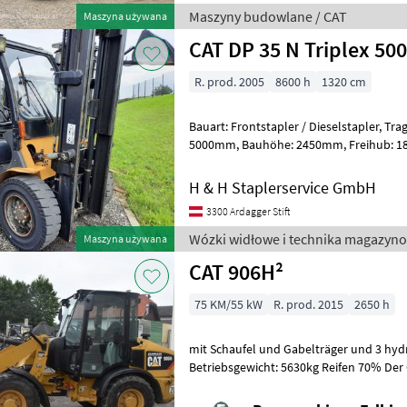
Maszyny budowlane / CAT
Maszyna używana
CAT DP 35 N Triplex 50
R. prod. 2005
8600 h
1320 cm
Bauart: Frontstapler / Dieselstapler, Tragkraft: 3500kg, Hubhöhe:
5000mm, Bauhöhe: 2450mm, Freihub: 1800mm, Gabellänge: 1150mm,
Bereifung vorne: Superelastik Einfach
H & H Staplerservice GmbH
3300 Ardagger Stift
Wózki widłowe i technika magazyno
Maszyna używana
CAT 906H²
75 KM/55 kW
R. prod. 2015
2650 h
mit Schaufel und Gabelträger und 3 hydr
Betriebsgewicht: 5630kg Reifen 70% Der 
Zustand!! BAUMASCHINEN FALKING