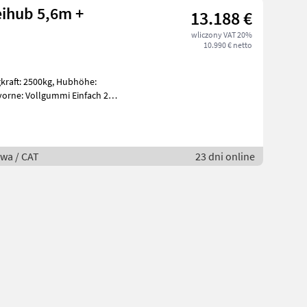
eihub 5,6m +
13.188 €
wliczony VAT 20%
10.990 € netto
wa / CAT
23 dni online