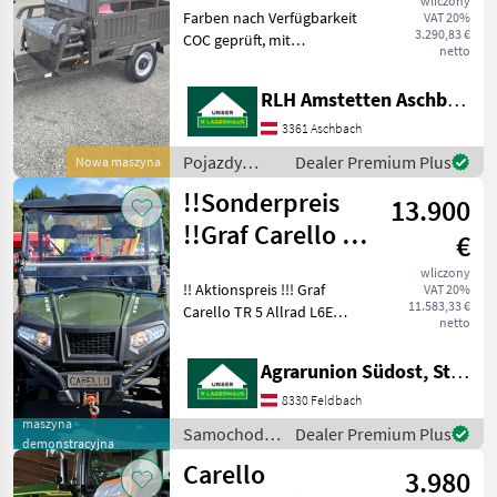
wliczony
Farben nach Verfügbarkeit
VAT 20%
3.290,83 €
COC geprüft, mit
netto
europäischer
Straßenzulassung L2e
RLH Amstetten Aschbach
Technische Daten:
Abmessungen (L/B/H):
3361 Aschbach
3250/1180/1360 mm
Pojazdy
Dealer Premium Plus
Nowa maszyna
Motorleistung: 3 kW/72V Ba
silnikowe
!!Sonderpreis
13.900
rolnicze /
Carello
!!Graf Carello TR
€
5 Allrad
wliczony
!! Aktionspreis !!! Graf
VAT 20%
11.583,33 €
Carello TR 5 Allrad L6E
netto
Vorführer 120km Bj 2023
Fahrgeschw. 45 km/h 5kW
Agrarunion Südost, Standort Gniebing
Motorleistung AGM Blei
Akku 48 Volt Reichweite
8330 Feldbach
80km L 280 cm
maszyna
Samochody i
Dealer Premium Plus
demonstracyjna
motocykle /
Carello
3.980
Carello