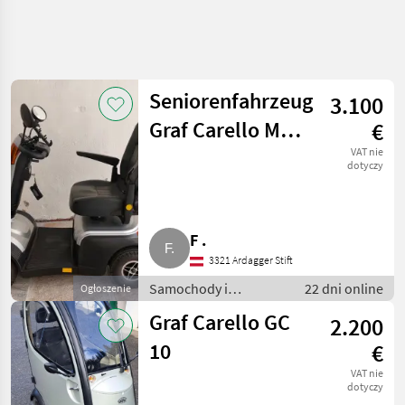
Seniorenfahrzeug
3.100
Graf Carello MZ-
€
5 Sport
VAT nie
dotyczy
F .
3321 Ardagger Stift
Samochody i
22 dni online
Ogłoszenie
motocykle / Inne
Graf Carello GC
2.200
samochody i
motocykle
10
€
VAT nie
dotyczy