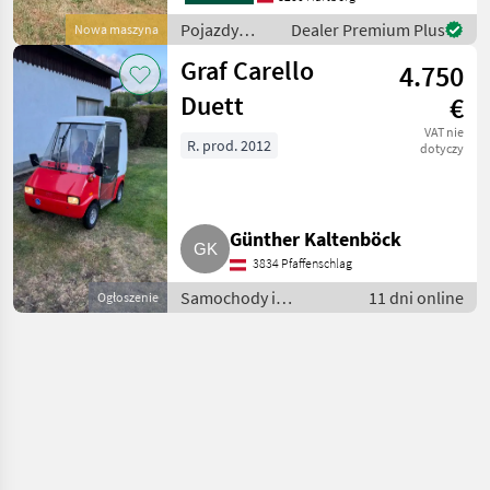
Straßen
Pojazdy
Dealer Premium Plus
Nowa maszyna
silnikowe
Graf Carello
4.750
rolnicze /
Carello
Duett
€
VAT nie
R. prod. 2012
dotyczy
Günther Kaltenböck
3834 Pfaffenschlag
Samochody i
11 dni online
Ogłoszenie
motocykle /
Samochody terenowe