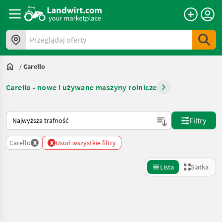
Przeglądaj oferty
/
Carello
Carello - nowe i używane maszyny rolnicze
Tak sortuje się na Landwirt.com
Filtry
x
x
Carello
Usuń wszystkie filtry
Lista
Siatka
Uściślij