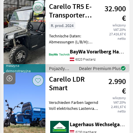
motocykle /
Carello TR5 E-
32.900
Carello
Transporter
€
Allrad 15 KW
R. prod. 2024
wliczony
VAT 20%
27.416,67 €
Technische Daten:
netto
Abmessungen (L/B/H):
3000/1580/1950 mm
BayWa Vorarlberg HandelsGmbH BayWa Technik
Reichweite: Bis zu 130 km
Motorleistung: 15 KW/37, 5
6820 Frastanz
KW Spitzenleistung / 72V
maszyna
Pojazdy
Dealer Premium Plus
demonstracyjna
Lithium-Batterien: 16, 5
silnikowe
Carello LDR
kWh
2.990
rolnicze /
Carello
Smart
€
wliczony
Verschieden Farben lagernd
VAT 20%
2.491,67 €
Voll elektrisches Lastenrad,
netto
72V große 45 Ah Batterie
mit Scheibenbremse
Lagerhaus Wechselgau reg. Gen.m.b.H.
digitales Display bis zu
25km/h Zugelassen für den
8230 Hartberg