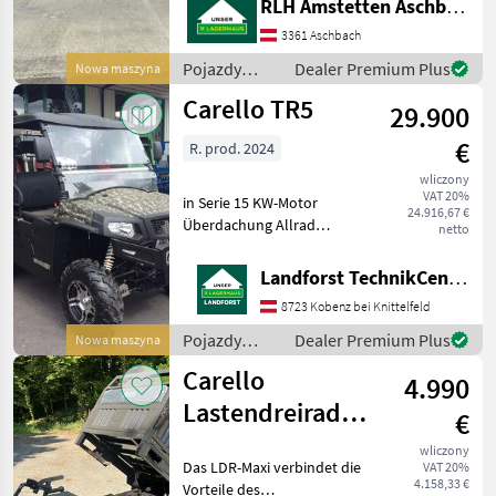
RLH Amstetten Aschbach
Transporter, der sich ideal
für den Betrieb auf
3361 Aschbach
Betriebsgeländen, in
Pojazdy
Dealer Premium Plus
Nowa maszyna
Städten und in der
silnikowe
Carello TR5
Landwirtscha
29.900
rolnicze /
Carello
€
R. prod. 2024
wliczony
VAT 20%
in Serie 15 KW-Motor
24.916,67 €
Überdachung Allrad
netto
Differentialsperre Farbe
Camouflage
Landforst TechnikCenter Knittelfeld
Anhängevorrichtung Um
8723 Kobenz bei Knittelfeld
Ihnen unnötige Wartezeiten
oder Wegstrecken zu
Pojazdy
Dealer Premium Plus
Nowa maszyna
ersparen, bitten
silnikowe
Carello
4.990
rolnicze /
Carello
Lastendreirad
€
MAXI
wliczony
Das LDR-Maxi verbindet die
VAT 20%
4.158,33 €
Vorteile des