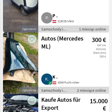
P .
8190 Birkfeld
Samochody i
1 miesiąc online
Ogłoszenie
motocykle / Inne
Autos (Mercedes
300 €
samochody i
motocykle
ML)
VAT nie
dotyczy
Stara cena
350 €
K .
4849 Puchkirchen
Samochody i
2 miesiące online
Ogłoszenie
motocykle / Inne
Kaufe Autos für
15.000
samochody i
motocykle
Export
€