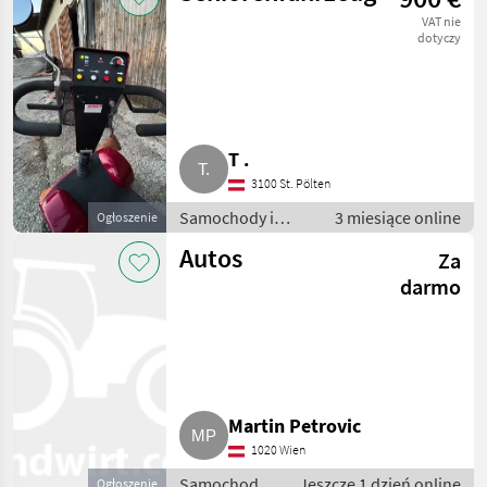
rolnicze
VAT nie
dotyczy
T .
3100 St. Pölten
Samochody i
3 miesiące online
Ogłoszenie
motocykle / Inne
Autos
Za
samochody i
motocykle
darmo
Martin Petrovic
1020 Wien
Samochody i
Jeszcze 1 dzień online
Ogłoszenie