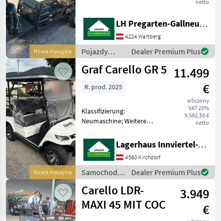
netto
herkömmlichen Lastenrad
mit den Vorzügen eines
LH Pregarten-Gallneukirchen, Pregarten
klassischen
Pritschenwagens. In den
4224 Wartberg
Abmessungen und in der
Pojazdy
Dealer Premium Plus
Nowa maszyna
Bedienung weiterhin
silnikowe
Graf Carello GR 5
11.499
rolnicze /
Carello
€
R. prod. 2025
wliczony
VAT 20%
Klassifizierung:
9.582,50 €
Neumaschine; Weitere
netto
Maschinenmerkmale: Graf
Carello TR5
Lagerhaus Innviertel-Traunviertel-Urfahr eGen, Kirchdorf
Elektrofahrzeug Elektro
4560 Kirchdorf
Antrieb 5 KW/ 48V
Personentransport Bis 25
Samochody i
Dealer Premium Plus
Nowa maszyna
KM/H Bis zu 1
motocykle /
Carello LDR-
3.949
Carello
MAXI 45 MIT COC
€