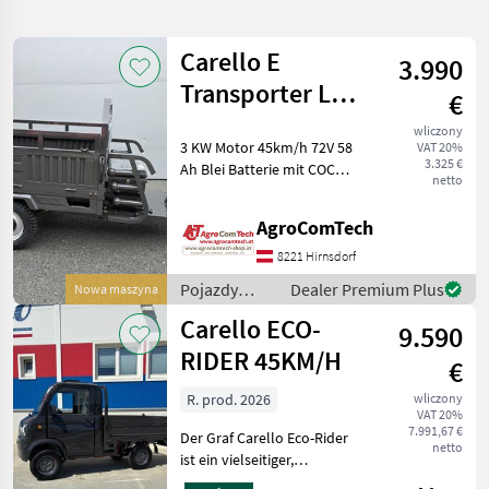
wyszukiwanie
Carello E
3.990
Kategoria
Kraj
Filtry
1
Transporter LDR
€
MAXI
wliczony
Pokaż 19
AKTUALNA
3 KW Motor 45km/h 72V 58
Zresetuj
VAT 20%
ŚCIEŻKA
wyników
3.325 €
Ah Blei Batterie mit COC
netto
Carello
Papiere L2e mechanische
Kippfunktion Pojazdy
AgroComTech
WYBIERZ
silnikowe rolnicze Inne
KATEGORIĘ
pojazdy silnikowe rolnicze
8221 Hirnsdorf
Pojazdy
Dealer Premium Plus
Nowa maszyna
samochody osobowe / ciężarowe / motorowery
11
silnikowe
Carello ECO-
9.590
rolnicze /
technika rolnicza
8
Carello
RIDER 45KM/H
€
MARKETPLACE
R. prod. 2026
wliczony
VAT 20%
7.991,67 €
Oferty
Ogłoszenia
Der Graf Carello Eco-Rider
Marketplace
netto
dealerów
drobne
ist ein vielseitiger,
geschlossener E-