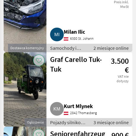
Preis inkl.
MwSt
Milan Ilic
6380 St. Johann
Samochody i
2 miesiące online
Dostawca komercyjny
motocykle / Inne
Graf Carello Tuk-
3.500
samochody i
motocykle
Tuk
€
VAT nie
dotyczy
Kurt Mlynek
2842 Thomasberg
Pojazdy silnikowe
3 miesiące online
Ogłoszenie
rolnicze /
Seniorenfahrzeug
900 €
Transportery