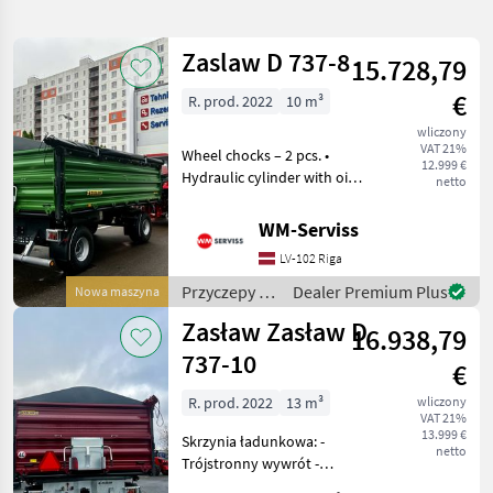
wyszukiwanie
Zaslaw D 737-8
15.728,79
Kategoria
Kraj
Filtry
1
€
R. prod. 2022
10 m³
wliczony
Pokaż 4
WYBIERZ
Zresetuj
VAT 21%
Wheel chocks – 2 pcs. •
KATEGORIĘ
wyników
12.999 €
Hydraulic cylinder with oil
netto
shut-off valve at maximum
technika rolnicza
3
load box deflection to the
WM-Serviss
rear at an angle of 50
pasze
1
LV-102 Riga
degrees and up to 47
degrees to the
Przyczepy /
Dealer Premium Plus
Nowa maszyna
MARKI
Zaslaw
Zasław Zasław D
16.938,79
737-10
€
Zaslaw
R. prod. 2022
13 m³
wliczony
VAT 21%
Lindner
13.999 €
Skrzynia ładunkowa: -
netto
Trójstronny wywrót -
MARKETPLACE
Wzmocniona blachą