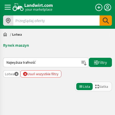
Przeglądaj oferty
/
Lotwa
Rynek maszyn
Tak sortuje się na Landwirt.com
Filtry
x
x
Lotwa
Usuń wszystkie filtry
Lista
Siatka
Uściślij