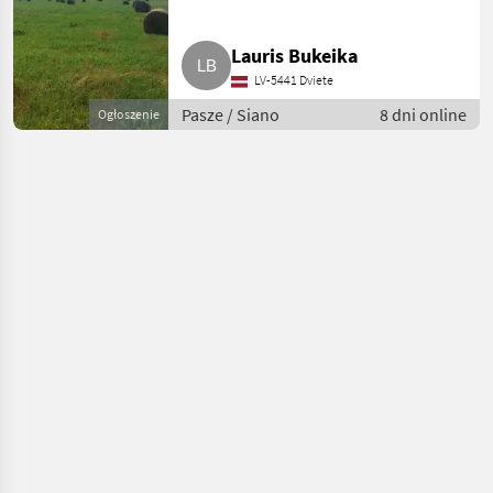
Lauris Bukeika
LV-5441 Dviete
Pasze / Siano
8 dni online
Ogłoszenie