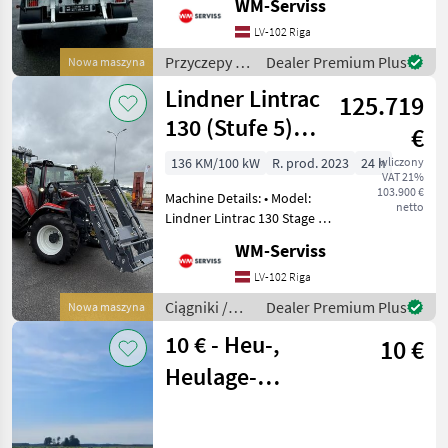
WM-Serviss
stalową - grubość 5 mm -
Oferty
Ogłoszenia
Marketplace
Ściana przednia wykonana
LV-102 Riga
dealerów
drobne
z pojedynczej blachy z
Przyczepy /
Dealer Premium Plus
Nowa maszyna
oknem inspekcyjnym, - Boki
Zaslaw
Lindner Lintrac
125.719
130 (Stufe 5)
€
4Rad-Lenkung
136 KM/100 kW
R. prod. 2023
24 h
wliczony
VAT 21%
103.900 €
Machine Details: • Model:
netto
Lindner Lintrac 130 Stage V
• Year of purchase: 2023
WM-Serviss
(direct from Lindner
factory) • Operating hours: 0
LV-102 Riga
hours (brand new, never
Ciągniki /
Dealer Premium Plus
Nowa maszyna
used)
Lindner
10 € - Heu-,
10 €
Heulage-
Rundballen 1,25
m