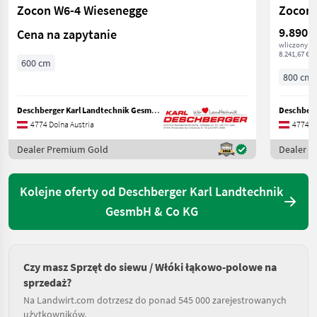
Zocon W6-4 Wiesenegge
Zocon 
9.890 €
Cena na zapytanie
wliczony V
8.241,67 € n
600 cm
800 cm
Deschberger Karl Landtechnik GesmbH & Co KG
4774 Dolna Austria
4774 Do
Dealer Premium Gold
Dealer 
Kolejne oferty od Deschberger Karl Landtechnik
GesmbH & Co KG
Czy masz Sprzęt do siewu / Włóki łąkowo-polowe na
sprzedaż?
Na Landwirt.com dotrzesz do ponad 545 000 zarejestrowanych
użytkowników.