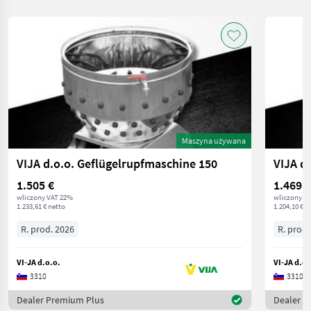
Maszyna używana
VIJA d.o.o. Geflügelrupfmaschine 150
VIJA d.
1.505 €
1.469 €
wliczony VAT 22%
wliczony V
1.233,61 € netto
1.204,10 € n
R. prod. 2026
R. prod.
VI-JA d.o.o.
VI-JA d.o.
3310
3310
Dealer Premium Plus
Dealer P