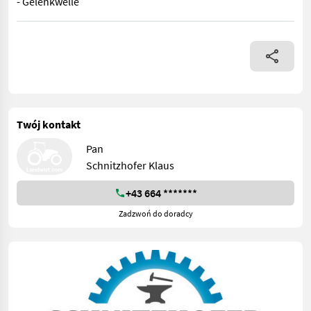
- Gelenkwelle
TAJFUN Forstseilwinde EGV 85 AHK SG Sehr Guter Zustand! - Schi
Twój kontakt
Pan
Schnitzhofer Klaus
+43 664 *******
Zadzwoń do doradcy