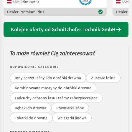
4824 Dolna Austria
4824 Do
Dealer Premium Plus
Dealer P
Kolejne oferty od Schnitzhofer Technik GmbH
To może również Cię zainteresować
ODPOWIEDNIE KATEGORIE
Inny sprzęt leśny i do obróbki drewna
Żurawie leśne
Kombinowane maszyny do obróbki drewna
Łańcuchy ochrony lasu i taśmy zabezpieczające
Rębaki do drewna
Równiarki leśne
Tokarki do drewna
Wciągarki linowe