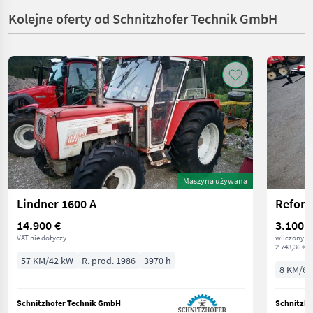
Kolejne oferty od Schnitzhofer Technik GmbH
Maszyna używana
Lindner 1600 A
Reform
14.900 €
3.100 €
VAT nie dotyczy
wliczony V
2.743,36 € n
57 KM/42 kW
R. prod. 1986
3970 h
8 KM/6 
Schnitzhofer Technik GmbH
Schnitzho