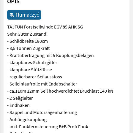
OPIS
Tłumaczyć
TAJFUN Forstseilwinde EGV 85 AHK SG
Sehr Guter Zustand!
- Schildbreite 180cm
- 8,5 Tonnen Zugkraft
- Kraftübertragung mit 5 Kupplungsbelägen
- klappbares Schutzgitter
- klappbare Stützfüsse
- regulierbarer Seilausstoss
- Seileinlaufrolle mit Endabschalter
- ca.110m 12mm Seil hochverdichtet Bruchlast 140 kN
- 2 Seilgleiter
- Endhaken
- Sappel und Motorsägenhalterung
- Anhängekupplung
- inkl. Funkfernsteuerung B+B Profi Funk