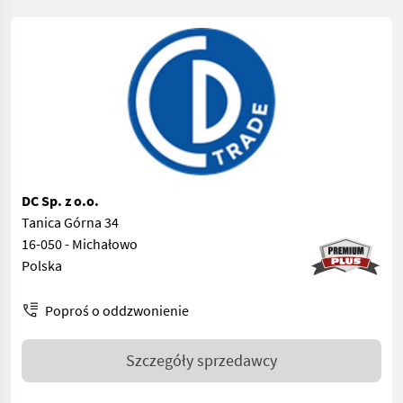
DC Sp. z o.o.
Tanica Górna 34
16-050 - Michałowo
Polska
Poproś o oddzwonienie
Szczegóły sprzedawcy