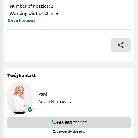
- Number of nozzles: 2
- Working width: 0.8 m per
Królik Herbizidbalken BHh Technische Daten: - Anzahl der Düsen: 
Pokaż więcej
Twój kontakt
Pani
Aneta Nartowicz
+48 663 *** ***
Zadzwoń do doradcy