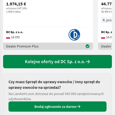
1.974,15 €
44.772
wliczony VAT 23%
wliczony V
1.605 € netto
36.400 € net
R. prod.
DC Sp. z o.o.
DC Sp. z o
16-050
16-050
Dealer Premium Plus
Dealer P
Kolejne oferty od DC Sp. z o.o.
Czy masz Sprzęt do uprawy owoców / Inny sprzęt do
uprawy owoców na sprzedaż?
Na Landwirt.com dotrzesz do ponad 545 000 zarejestrowanych
użytkowników.
Dodaj ogłoszenie za darmo