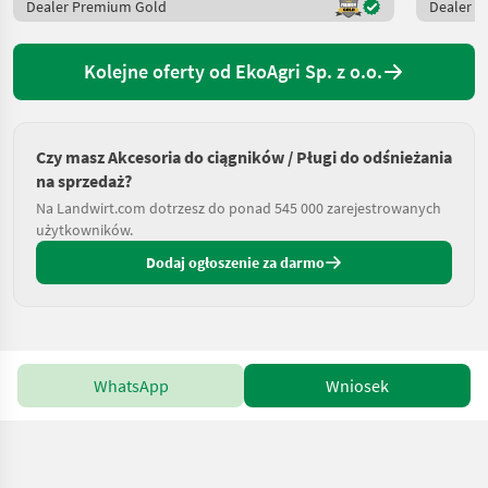
Dealer Premium Gold
Dealer 
Kolejne oferty od EkoAgri Sp. z o.o.
Czy masz Akcesoria do ciągników / Pługi do odśnieżania
na sprzedaż?
Na Landwirt.com dotrzesz do ponad 545 000 zarejestrowanych
użytkowników.
Dodaj ogłoszenie za darmo
WhatsApp
Wniosek