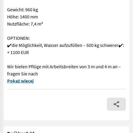
Gewicht: 960 kg
Höhe: 1400 mm
Nutzfläche: 7,4 m²
OPTIONEN:
✔️die Möglichkeit, Wasser aufzufüllen – 500 kg schwerer✔️:
+ 1100 EUR
Wir bieten Pflüge mit Arbeitsbreiten von 3 m und 4 m an –
fragen Sie nach
Ich biete einen Silagepflug mit einer Arbeitsbreite von 5 m
Pokaż więcej