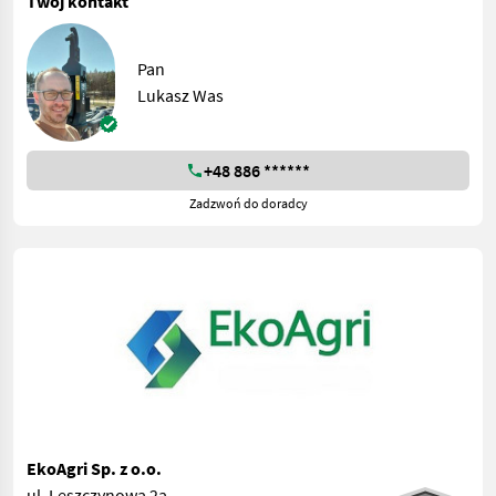
Twój kontakt
Pan
Lukasz Was
+48 886 ******
Zadzwoń do doradcy
EkoAgri Sp. z o.o.
ul. Leszczynowa 2a