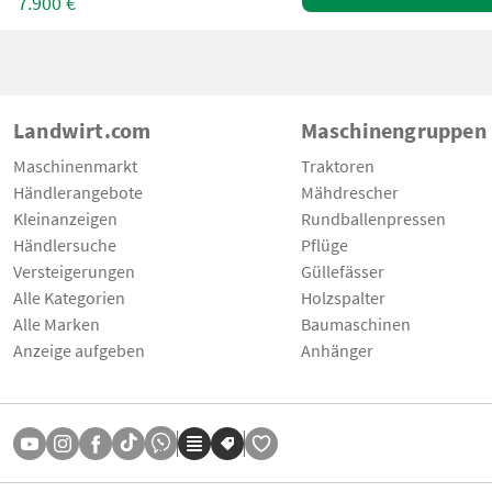
7.900 €
Landwirt.com
Maschinengruppen
Maschinenmarkt
Traktoren
Händlerangebote
Mähdrescher
Kleinanzeigen
Rundballenpressen
Händlersuche
Pflüge
Versteigerungen
Güllefässer
Alle Kategorien
Holzspalter
Alle Marken
Baumaschinen
Anzeige aufgeben
Anhänger