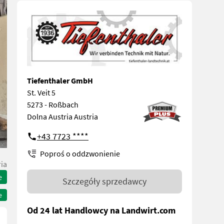
Tiefenthaler GmbH
St. Veit 5
5273 - Roßbach
Dolna Austria Austria
+43 7723 ****
Poproś o oddzwonienie
ia
e
Szczegóły sprzedawcy
e
Od 24 lat Handlowcy na Landwirt.com