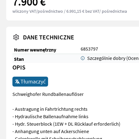
7.900 €
wliczony VAT/pośrednictwo
/ 6.991,15 € bez VAT/ pośrednictwa
DANE TECHNICZNE
6853797
Numer wewnętrzny
Szczególnie dobry (Ocen
Stan
OPIS
Tłumaczyć
Schweighofer Rundballenauflöser
- Austragung in Fahrtrichtung rechts
- Hydraulische Ballenaufnahme links
- Hydr. Steuerblock (1EW + DL Rücklauf erforderlich)
- Anhangung unten auf Ackerschiene
- Gelenkwelle mit Scheibenrutschkupplung