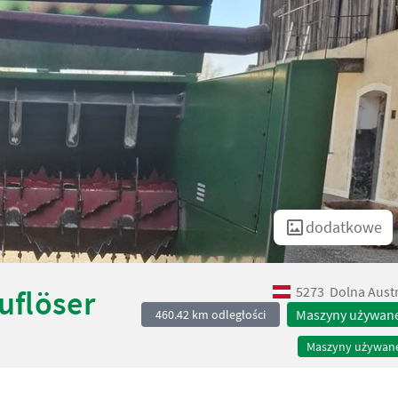
dodatkowe
5273
Dolna Austr
uflöser
Maszyny używan
460.42 km odległości
Maszyny używan