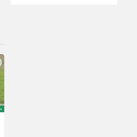
a
Sonstige Pluton 4 Meter Hydraulisch
11.000 €
wliczony VAT/pośrednictwo