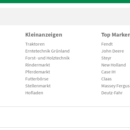
Kleinanzeigen
Top Marke
Traktoren
Fendt
Erntetechnik Grünland
John Deere
Forst- und Holztechnik
Steyr
Rindermarkt
New Holland
Pferdemarkt
Case IH
Futterbörse
Claas
Stellenmarkt
Massey Fergu
Hofladen
Deutz-Fahr