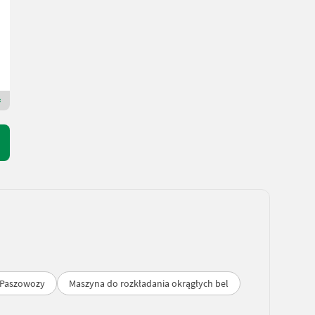
9.734,51 € netto
R. prod. 2023
400 cm
Tiefenthaler GmbH
5273 Dolna Austria
Dealer Premium Plus
Paszowozy
Maszyna do rozkładania okrągłych bel