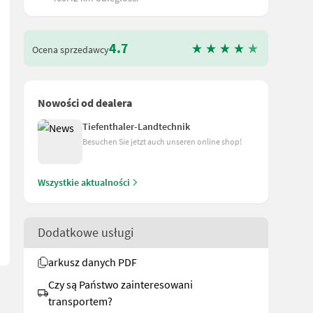
4.7
Ocena sprzedawcy
Nowości od dealera
Tiefenthaler-Landtechnik
Besuchen Sie jetzt auch unseren online shop!
k (1EW + DL Rücklauf erforderlich) - Anhangung unten auf Ackersc
Wszystkie aktualności
Dodatkowe usługi
arkusz danych PDF
Czy są Państwo zainteresowani
transportem?