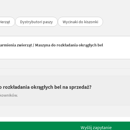
ierząt
Dystrybutori paszy
Wycinaki do kiszonki
armienia zwierząt / Maszyna do rozkładania okrągłych bel
o rozkładania okrągłych bel na sprzedaż?
tkowników.
Wyślij zapytanie