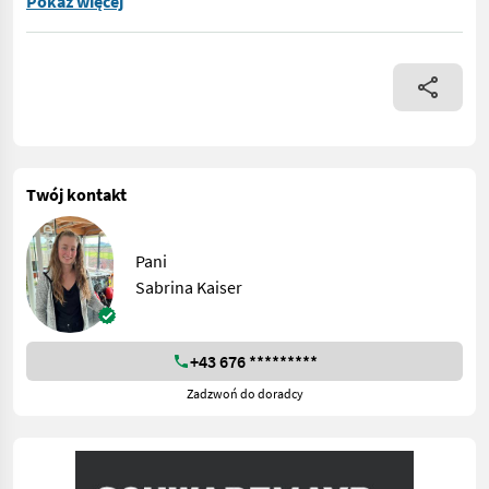
Nr 69346 Agregat prądotwórczy awaryjny - z marca 2021 r. i cza
Pokaż więcej
Twój kontakt
Pani
Sabrina Kaiser
+43 676 *********
Zadzwoń do doradcy