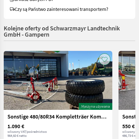
Czy są Państwo zainteresowani transportem?
Kolejne oferty od Schwarzmayr Landtechnik
GmbH - Gampern
Maszyna używana
Sonstige 480/80R34 Kompletträer Kommunal 2 Stk.
1.090 €
550 €
wliczony VAT/pośrednictwo
wliczony V
964,60 € netto
486,73 € net