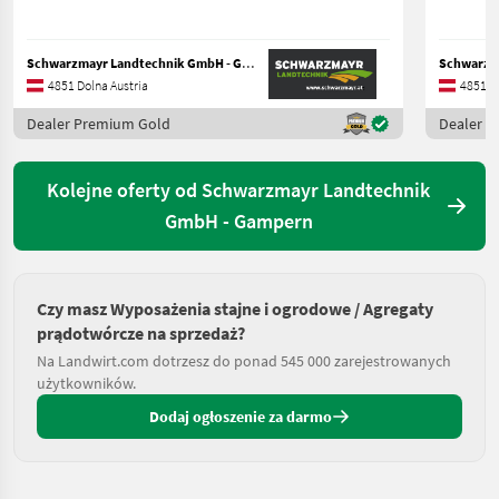
Schwarzmayr Landtechnik GmbH - Gampern
4851 Dolna Austria
4851 Do
Dealer Premium Gold
Dealer 
Kolejne oferty od Schwarzmayr Landtechnik
GmbH - Gampern
Czy masz Wyposażenia stajne i ogrodowe / Agregaty
prądotwórcze na sprzedaż?
Na Landwirt.com dotrzesz do ponad 545 000 zarejestrowanych
użytkowników.
Dodaj ogłoszenie za darmo