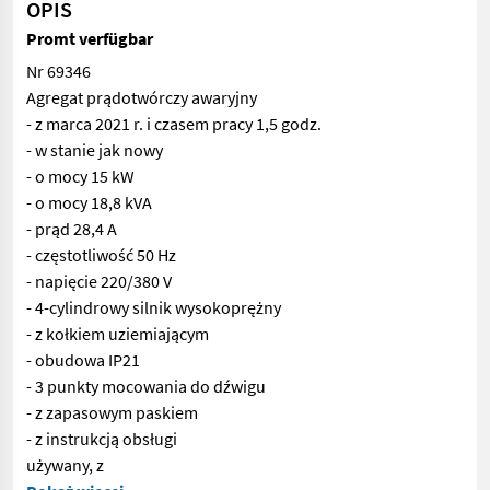
OPIS
Promt verfügbar
Nr 69346
Agregat prądotwórczy awaryjny
- z marca 2021 r. i czasem pracy 1,5 godz.
- w stanie jak nowy
- o mocy 15 kW
- o mocy 18,8 kVA
- prąd 28,4 A
- częstotliwość 50 Hz
- napięcie 220/380 V
- 4-cylindrowy silnik wysokoprężny
- z kołkiem uziemiającym
- obudowa IP21
- 3 punkty mocowania do dźwigu
- z zapasowym paskiem
- z instrukcją obsługi
używany, z