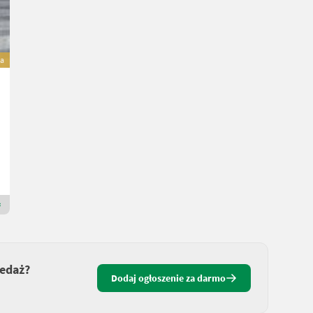
a
Sonstige ROLSTEEL
1.353 €
wliczony VAT 23%
1.100 € netto
EkoAgri Sp. z o.o.
15-523
Dealer Premium Gold
zedaż?
Dodaj ogłoszenie za darmo