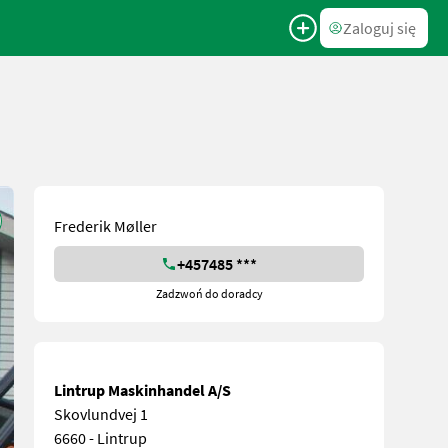
Zaloguj się
Frederik Møller
+457485 ***
Zadzwoń do doradcy
Lintrup Maskinhandel A/S
Skovlundvej 1
6660 - Lintrup