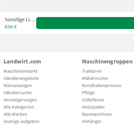
Sonstige Limas
656 €
Landwirt.com
Maschinengruppen
Maschinenmarkt
Traktoren
Händlerangebote
Mähdrescher
Kleinanzeigen
Rundballenpressen
Händlersuche
Pflüge
Versteigerungen
Güllefässer
Alle Kategorien
Holzspalter
Alle Marken
Baumaschinen
Anzeige aufgeben
Anhänger