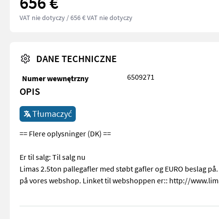
656 €
VAT nie dotyczy
/ 656 € VAT nie dotyczy
DANE TECHNICZNE
6509271
Numer wewnętrzny
OPIS
Tłumaczyć
== Flere oplysninger (DK) ==
Er til salg: Til salg nu
Limas 2.5ton pallegafler med støbt gafler og EURO beslag p
på vores webshop. Linket til webshoppen er:: http://www.l
== Flere oplysninger (DK) == Er til salg: Til salg nu Limas 