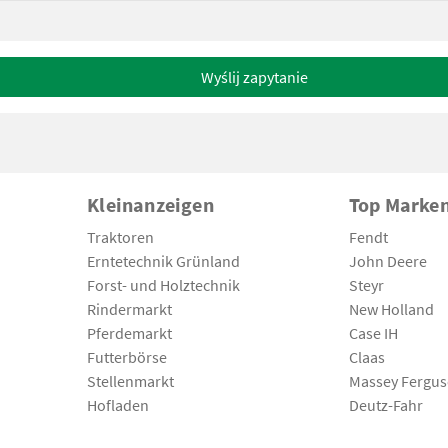
Wyślij zapytanie
Kleinanzeigen
Top Marke
Traktoren
Fendt
Erntetechnik Grünland
John Deere
Forst- und Holztechnik
Steyr
Rindermarkt
New Holland
Pferdemarkt
Case IH
Futterbörse
Claas
Stellenmarkt
Massey Fergu
Hofladen
Deutz-Fahr