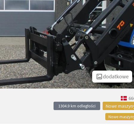
dodatkowe
66
Nowe maszyn
1304.9 km odległości
Nowe maszyn