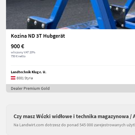
Kozina ND 3T Hubgerät
900 €
wliczony VAT 20%
750 € netto
Landtechnik Klug e. U.
8081 Styria
Dealer Premium Gold
Czy masz Wózki widłowe i technika magazynowa / A
Na Landwirt.com dotrzesz do ponad 545 000 zarejestrowanych uży