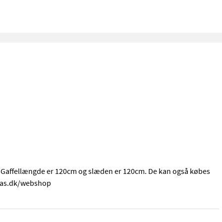
å. Gaffellængde er 120cm og slæden er 120cm. De kan også købes
imas.dk/webshop
2.5ton pallegafler med støbt gafler og EURO beslag på. Gaffellængd