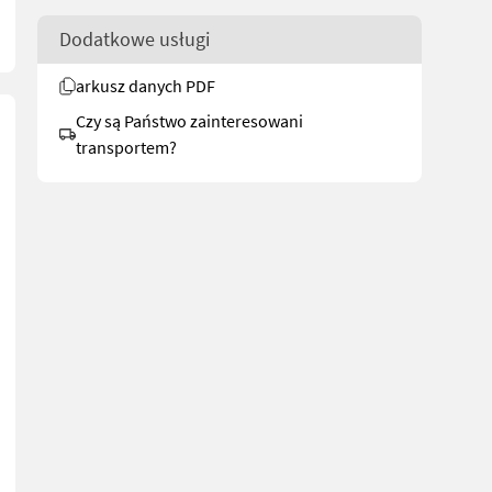
Dodatkowe usługi
arkusz danych PDF
Czy są Państwo zainteresowani
transportem?
e er 120cm og slæden er 120cm. De kan også købes på vores webshop.