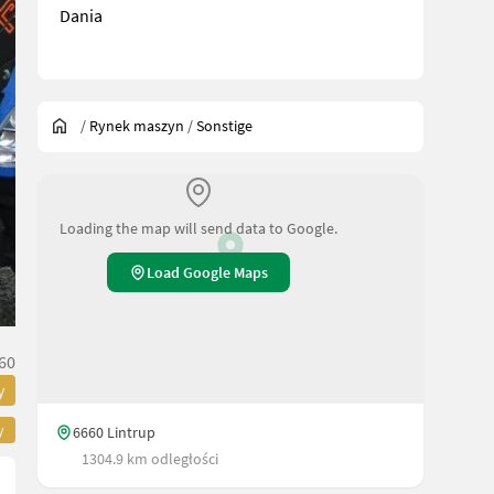
Dania
/
Rynek maszyn
/
Sonstige
Loading the map will send data to Google.
Load Google Maps
60
y
y
6660 Lintrup
1304.9 km odległości