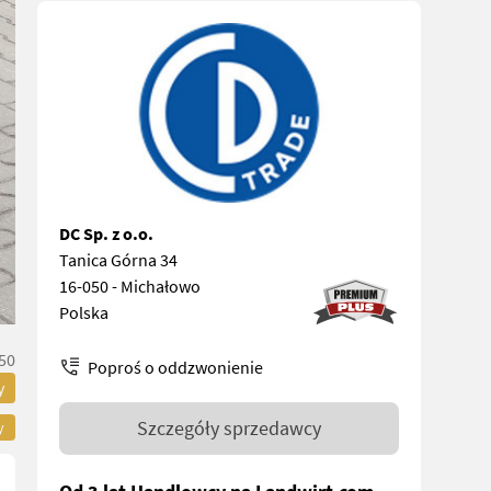
DC Sp. z o.o.
Tanica Górna 34
16-050 - Michałowo
Polska
50
Poproś o oddzwonienie
y
Szczegóły sprzedawcy
y