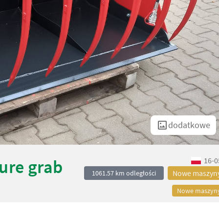
dodatkowe
16-0
ure grab
Nowe maszyn
1061.57 km odległości
Nowe maszyn