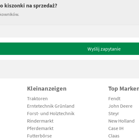
o kiszonki na sprzedaż?
tkowników.
Wyślij zapytanie
Kleinanzeigen
Top Marke
Traktoren
Fendt
Erntetechnik Grünland
John Deere
Forst- und Holztechnik
Steyr
Rindermarkt
New Holland
Pferdemarkt
Case IH
Futterbörse
Claas