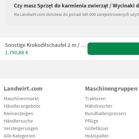
Czy masz Sprzęt do karmienia zwierząt / Wycinaki d
Na Landwirt.com dotrzesz do ponad 545 000 zarejestrowanych uży
Sonstige Krokodilschaufel 2 m / Manure grab
1.790,88 €
Landwirt.com
Maschinengruppen
Maschinenmarkt
Traktoren
Händlerangebote
Mähdrescher
Kleinanzeigen
Rundballenpressen
Händlersuche
Pflüge
Versteigerungen
Güllefässer
Alle Kategorien
Holzspalter