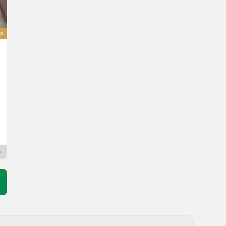
a
Sonstige Krokodilschaufel 2 m / Manure grab
2.250,90 €
wliczony VAT 23%
1.830 € netto
R. prod. 2024
1 m³
DC Sp. z o.o.
16-050
Dealer Premium Plus