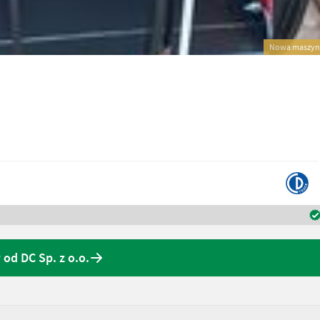
Nowa maszyn
 od DC Sp. z o.o.