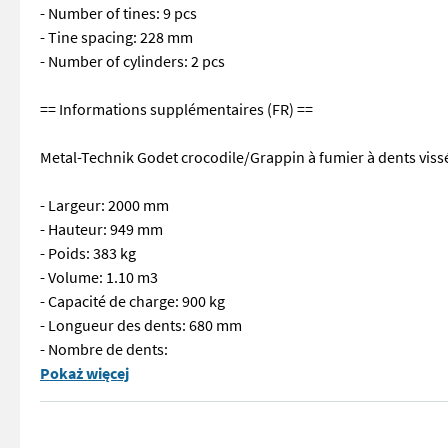
- Number of tines: 9 pcs
- Tine spacing: 228 mm
- Number of cylinders: 2 pcs
== Informations supplémentaires (FR) ==
Metal-Technik Godet crocodile/Grappin à fumier à dents viss
- Largeur: 2000 mm
- Hauteur: 949 mm
- Poids: 383 kg
- Volume: 1.10 m3
- Capacité de charge: 900 kg
- Longueur des dents: 680 mm
- Nombre de dents:
== Weitere Informationen (DE) == Metal-Technik Krokodilschau
Pokaż więcej