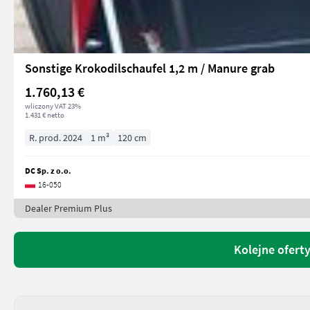
Sonstige Krokodilschaufel 1,2 m / Manure grab
1.760,13 €
wliczony VAT 23%
1.431 € netto
R. prod. 2024
1 m³
120 cm
DC Sp. z o.o.
16-050
Dealer Premium Plus
Kolejne oferty