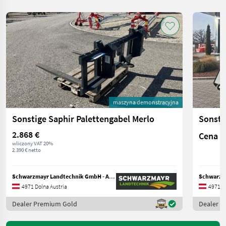
maszyna demonstracyjna
Sonstige Saphir Palettengabel Merlo
Sonsti
2.868 €
Cena n
wliczony VAT 20%
2.390 € netto
Schwarzmayr Landtechnik GmbH - Aurolzmünster
4971 Dolna Austria
4971 Do
Dealer Premium Gold
Dealer 