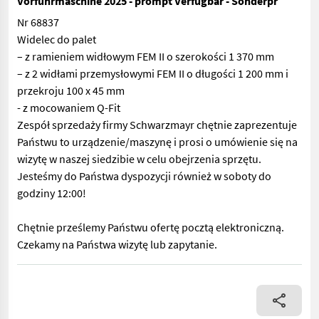
Vorführmaschine 2025 - prompt Verfügbar - Sonderpr
Nr 68837
Widelec do palet
– z ramieniem widłowym FEM II o szerokości 1 370 mm
– z 2 widłami przemysłowymi FEM II o długości 1 200 mm i
przekroju 100 x 45 mm
- z mocowaniem Q-Fit
Zespół sprzedaży firmy Schwarzmayr chętnie zaprezentuje
Państwu to urządzenie/maszynę i prosi o umówienie się na
wizytę w naszej siedzibie w celu obejrzenia sprzętu.
Jesteśmy do Państwa dyspozycji również w soboty do
godziny 12:00!
Chętnie prześlemy Państwu ofertę pocztą elektroniczną.
Czekamy na Państwa wizytę lub zapytanie.
Nr 68837 Widelec do palet – z ramieniem widłowym FEM II o sze