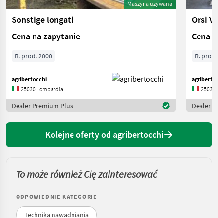
Maszyna używana
Sonstige longati
Orsi V
Cena na zapytanie
Cena n
R. prod. 2000
R. prod.
agribertocchi
agriberto
25030 Lombardia
25030 
Dealer Premium Plus
Dealer P
Kolejne oferty od agribertocchi
To może również Cię zainteresować
ODPOWIEDNIE KATEGORIE
Technika nawadniania