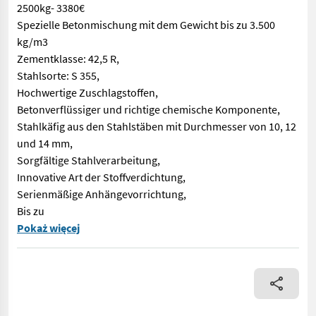
2500kg- 3380€
Spezielle Betonmischung mit dem Gewicht bis zu 3.500
kg/m3
Zementklasse: 42,5 R,
Stahlsorte: S 355,
Hochwertige Zuschlagstoffen,
Betonverflüssiger und richtige chemische Komponente,
Stahlkäfig aus den Stahlstäben mit Durchmesser von 10, 12
und 14 mm,
Sorgfältige Stahlverarbeitung,
Innovative Art der Stoffverdichtung,
Serienmäßige Anhängevorrichtung,
Bis zu
Gegenstand des Angebots: Frontgewicht 600kg Preis Im Standard
Pokaż więcej