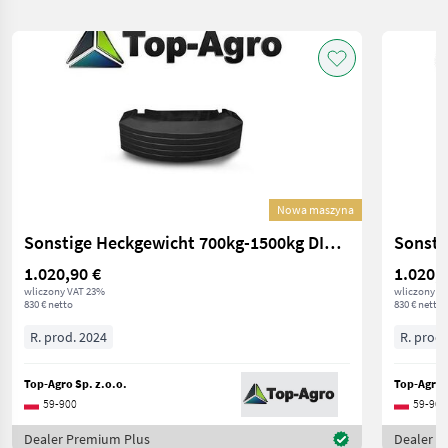
Nowa maszyna
Sonstige Heckgewicht 700kg-1500kg DIREKT VOM HERSTELLER N
1.020,90 €
1.020,9
wliczony VAT 23%
wliczony V
830 € netto
830 € netto
R. prod. 2024
R. prod.
Top-Agro Sp. z.o.o.
Top-Agro S
59-900
59-900
Dealer Premium Plus
Dealer P