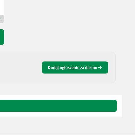
D&#39;AMICO ENGLES SRL
62100 Marche
Dealer Premium Gold
Dodaj ogłoszenie za darmo