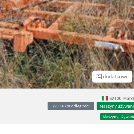
dodatkowe
62100
Marc
Maszyny używan
290.54 km odległości
Maszyny używan