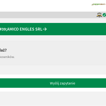
&#39;AMICO ENGLES SRL
daż?
tkowników.
Wyślij zapytanie