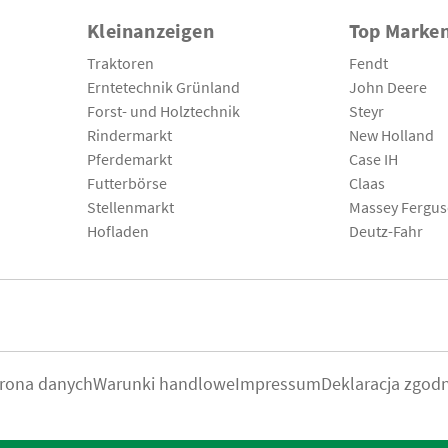
Kleinanzeigen
Top Marke
Traktoren
Fendt
Erntetechnik Grünland
John Deere
Forst- und Holztechnik
Steyr
Rindermarkt
New Holland
Pferdemarkt
Case IH
Futterbörse
Claas
Stellenmarkt
Massey Fergu
Hofladen
Deutz-Fahr
rona danych
Warunki handlowe
Impressum
Deklaracja zgod