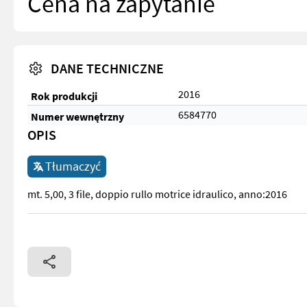
Cena na zapytanie
DANE TECHNICZNE
2016
Rok produkcji
6584770
Numer wewnętrzny
OPIS
Tłumaczyć
mt. 5,00, 3 file, doppio rullo motrice idraulico, anno:2016
mt. 5,00, 3 file, doppio rullo motrice idraulico, anno:2016