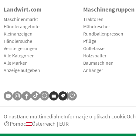
Landwirt.com
Maschinengruppen
Maschinenmarkt
Traktoren
Händlerangebote
Mähdrescher
Kleinanzeigen
Rundballenpressen
Händlersuche
Pflüge
Versteigerungen
Güllefässer
Alle Kategorien
Holzspalter
Alle Marken
Baumaschinen
Anzeige aufgeben
Anhänger
O nas
Dane multimedialne
Informacje o plikach cookie
Och
Pomoc
Österreich | EUR