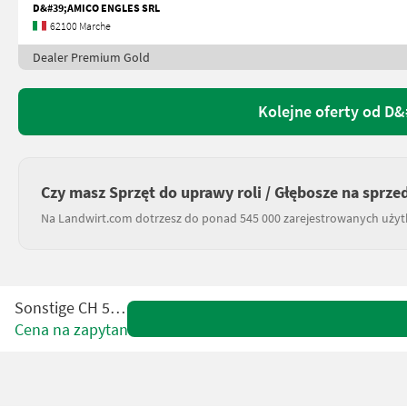
D&#39;AMICO ENGLES SRL
62100 Marche
Dealer Premium Gold
Kolejne oferty od D
Czy masz Sprzęt do uprawy roli / Głębosze na sprze
Na Landwirt.com dotrzesz do ponad 545 000 zarejestrowanych uży
Sonstige CH 50/3
Cena na zapytanie