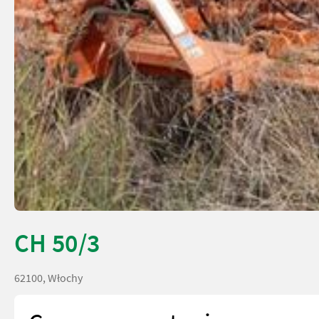
CH 50/3
62100, Włochy