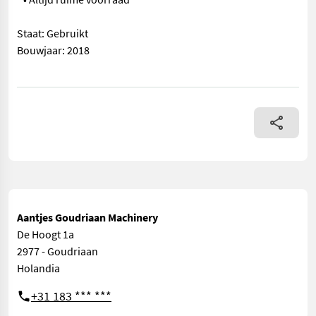
Staat: Gebruikt
Bouwjaar: 2018
== Overige details (NL) == Bandensleep • Werkbreedte 5750mm
Aantjes Goudriaan Machinery
De Hoogt 1a
2977 - Goudriaan
Holandia
+31 183 *** ***