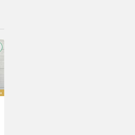
a
Solis Panther 26 HST Black Edition - Zankl
15.600 €
wliczony VAT 20%
13.000 € netto
26 KM/19 kW
R. prod. 2026