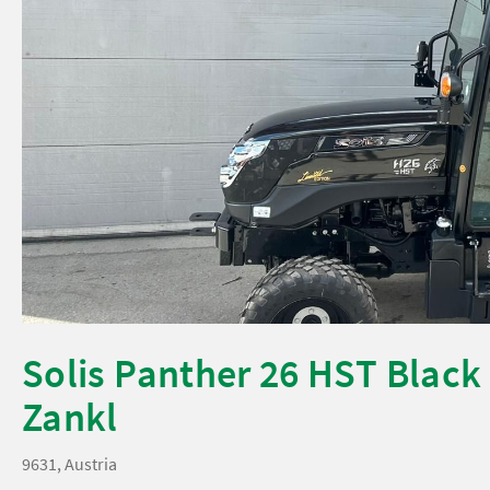
Solis Panther 26 HST Black 
Zankl
9631, Austria