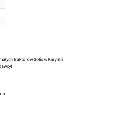
małych traktorów Solis w Karyntii
edawcy!
mno