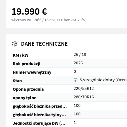
19.990 €
wliczony VAT 20%
/ 16.658,33 € bez VAT 20%
DANE TECHNICZNE
26 / 19
KM / kW
2026
Rok produkcji
0
Numer wewnętrzny
Szczególnie dobry (Ocen
Stan
220/55R12
Opona przednia
280/70R16
opony tylne
100
głębokość bieżnika przednich opon (%)
100
głębokość bieżnika tylnych opon (%)
1
Jednostki sterujące DW (razem)