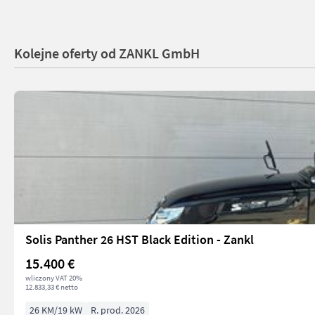
Kolejne oferty od ZANKL GmbH
Solis Panther 26 HST Black Edition - Zankl
15.400 €
wliczony VAT 20%
12.833,33 € netto
26 KM/19 kW
R. prod. 2026