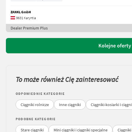
ZANKL GmbH
9631 Karyntia
Dealer Premium Plus
Kolejne ofert
To może również Cię zainteresować
ODPOWIEDNIE KATEGORIE
Ciągniki rolnicze
Inne ciągniki
Ciągniki-kosiarki i ciągn
PODOBNE KATEGORIE
Stare ciągniki
Mini ciągniki i ciągniki specjalne
Ciągniki