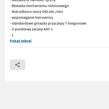
- Blokada mechanizmu różnicowego
- Wał odbioru mocy 540 obr./min
- wspomaganie kierownicy
- standardowe gniazdo przyczepy 7-biegunowe
- 3-punktowy zaczep KAT 1
- 1
Solis Panther 26 HST z kabiną Lokalizacja: 9631 Jenig 7 - N
Pokaż więcej