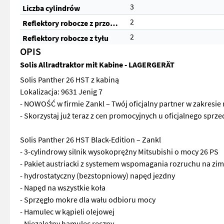
3
Liczba cylindrów
2
Reflektory robocze z przodu
2
Reflektory robocze z tyłu
OPIS
Solis Allradtraktor mit Kabine - LAGERGERÄT
Solis Panther 26 HST z kabiną
Lokalizacja: 9631 Jenig 7
- NOWOŚĆ w firmie Zankl – Twój oficjalny partner w zakresie 
- Skorzystaj już teraz z cen promocyjnych u oficjalnego sprz
Solis Panther 26 HST Black-Edition – Zankl
- 3-cylindrowy silnik wysokoprężny Mitsubishi o mocy 26 PS
- Pakiet austriacki z systemem wspomagania rozruchu na zi
- hydrostatyczny (bezstopniowy) napęd jezdny
- Napęd na wszystkie koła
- Sprzęgło mokre dla wału odbioru mocy
- Hamulec w kąpieli olejowej
- Niezależny hamulec ręczny