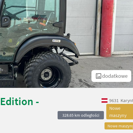
dodatkowe
Edition -
9631
Karynt
Nowe
maszyny
328.65 km odległości
Nowe maszyn