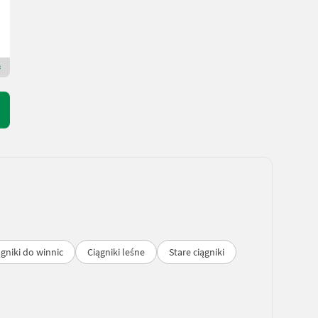
ZANKL GmbH
9631 Karyntia
Dealer Premium Plus
ągniki do winnic
Ciągniki leśne
Stare ciągniki