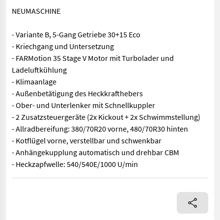
NEUMASCHINE
- Variante B, 5-Gang Getriebe 30+15 Eco
- Kriechgang und Untersetzung
- FARMotion 35 Stage V Motor mit Turbolader und
Ladeluftkühlung
- Klimaanlage
- Außenbetätigung des Heckkrafthebers
- Ober- und Unterlenker mit Schnellkuppler
- 2 Zusatzsteuergeräte (2x Kickout + 2x Schwimmstellung)
- Allradbereifung: 380/70R20 vorne, 480/70R30 hinten
- Kotflügel vorne, verstellbar und schwenkbar
- Anhängekupplung automatisch und drehbar CBM
- Heckzapfwelle: 540/540E/1000 U/min
NEUMASCHINE - Variante B, 5-Gang Getriebe 30+15 Eco - Kriech