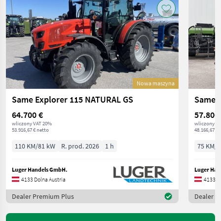
Nowa maszyna
Same Explorer 115 NATURAL GS
Same D
64.700 €
57.800
wliczony VAT 20%
wliczony V
53.916,67 € netto
48.166,67 € 
110 KM/81 kW
R. prod. 2026
1 h
75 KM/5
Luger Handels GmbH.
Luger Han
4133 Dolna Austria
4133 Do
Dealer Premium Plus
Dealer P