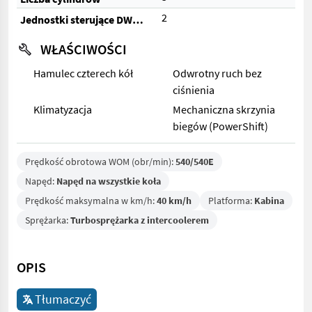
2
Jednostki sterujące DW (elektryczne)
WŁAŚCIWOŚCI
Hamulec czterech kół
Odwrotny ruch bez
ciśnienia
Klimatyzacja
Mechaniczna skrzynia
biegów (PowerShift)
Prędkość obrotowa WOM (obr/min):
540/540E
Napęd:
Napęd na wszystkie koła
Prędkość maksymalna w km/h:
40 km/h
Platforma:
Kabina
Sprężarka:
Turbosprężarka z intercoolerem
OPIS
Tłumaczyć