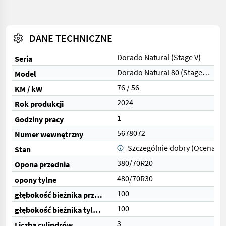
DANE TECHNICZNE
Dorado Natural (Stage V)
Seria
Dorado Natural 80 (Stage V)
Model
76 / 56
KM / kW
2024
Rok produkcji
1
Godziny pracy
5678072
Numer wewnętrzny
Szczególnie dobry (Ocena 1)
Stan
380/70R20
Opona przednia
480/70R30
opony tylne
100
głębokość bieżnika przednich opon (%)
100
głębokość bieżnika tylnych opon (%)
3
Liczba cylindrów