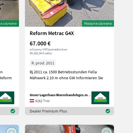
na używana
Maszyna używana
Reform Metrac G4X
67.000 €
wliczony VAT/pośrednictwo
59.292,04 € netto
R. prod. 2011
en
Bj 2011 ca. 1500 Betriebsstunden Fella
 Reform
Mähwerk 2.10 m ohne GW Informieren Sie
Unser Lagerhaus Warenhandelsges.m.b.H.
6262 Tirol
Dealer Premium Plus