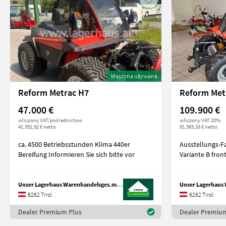
Maszyna używana
Reform Metrac H7
Reform Met
47.000 €
109.900 €
wliczony VAT/pośrednictwo
wliczony VAT 20%
41.592,92 € netto
91.583,33 € netto
ca. 4500 Betriebsstunden Klima 440er
Ausstellungs-Fahrzeug
Bereifung Informieren Sie sich bitte vor
Variante B fro
Unser Lagerhaus Warenhandelsges.m.b.H.
6262 Tirol
6262 Tirol
Dealer Premium Plus
Dealer Premiu