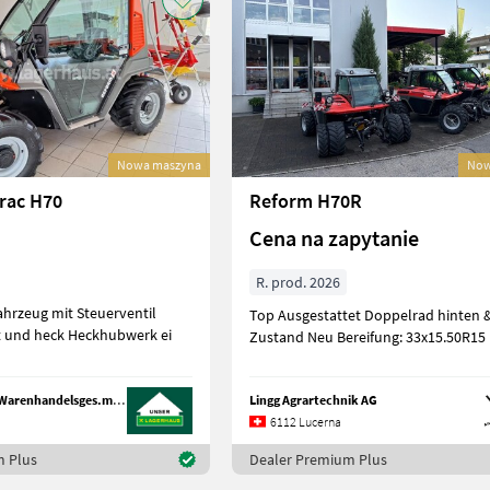
Nowa maszyna
Now
rac H70
Reform H70R
Cena na zapytanie
R. prod. 2026
 mit Steuerventil
Top Ausgestattet Doppelrad hinten & vorne
nt und heck Heckhubwerk ei
Zustand Neu Bereifung: 33x15.50R15
Unser Lagerhaus Warenhandelsges.m.b.H.
Lingg Agrartechnik AG
6112 Lucerna
m Plus
Dealer Premium Plus