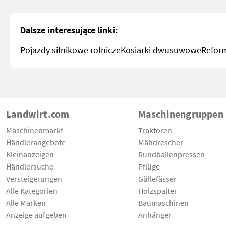
Dalsze interesujące linki:
Pojazdy silnikowe rolnicze
Kosiarki dwusuwowe
Refor
Landwirt.com
Maschinengruppen
Maschinenmarkt
Traktoren
Händlerangebote
Mähdrescher
Kleinanzeigen
Rundballenpressen
Händlersuche
Pflüge
Versteigerungen
Güllefässer
Alle Kategorien
Holzspalter
Alle Marken
Baumaschinen
Anzeige aufgeben
Anhänger