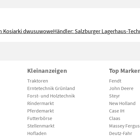
m Kosiarki dwusuwowe
Händler: Salzburger Lagerhaus-Tech
Kleinanzeigen
Top Marke
Traktoren
Fendt
Erntetechnik Grünland
John Deere
Forst- und Holztechnik
Steyr
Rindermarkt
New Holland
Pferdemarkt
Case IH
Futterbörse
Claas
Stellenmarkt
Massey Fergu
Hofladen
Deutz-Fahr