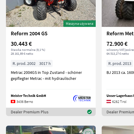
Maszyna używana
Reform 2004 GS
Reform Met
30.443 €
72.900 €
Stawka normalna (8,1 %)
wliczony VAT/pośre
28.161,89 € netto
64.513,27 € netto
R. prod. 2002
3017 h
R. prod. 2013
Metrac 2004GS in Top Zustand - schöner
BJ 2013 ca. 16
gepflegter Metrac - mit hydraulischer
Meister Technik GmbH
3436 Berno
6262 Tirol
Dealer Premium Plus
Dealer Premiu