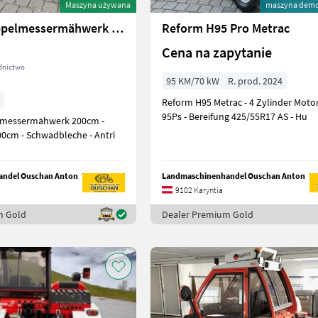
Maszyna używana
maszyna demo
Reform Doppelmessermähwerk 200cm
Reform H95 Pro Metrac
Cena na zapytanie
dnictwo
95 KM/70 kW
R. prod. 2024
Reform H95 Metrac - 4 Zylinder Motor mit
95Ps - Bereifung 425/55R17 AS - Hu
messermähwerk 200cm -
00cm - Schwadbleche - Antri
ndel Ouschan Anton
Landmaschinenhandel Ouschan Anton
9102 Karyntia
m Gold
Dealer Premium Gold