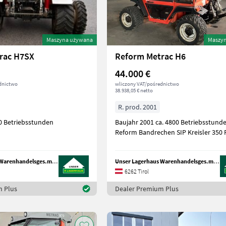
Maszyna używana
Maszy
rac H7SX
Reform Metrac H6
44.000 €
dnictwo
wliczony VAT/pośrednictwo
38.938,05 € netto
R. prod. 2001
00 Betriebsstunden
Baujahr 2001 ca. 4800 Betriebsstund
Reform Bandrechen SIP Kreisler 350
Unser Lagerhaus Warenhandelsges.m.b.H.
Unser Lagerhaus Warenhandelsges.m.b.H.
6262 Tirol
m Plus
Dealer Premium Plus