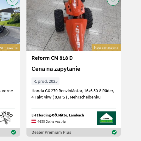
a maszyna
Nowa maszyna
Reform CM 818 D
Cena na zapytanie
R. prod. 2025
Honda GX 270 BenzinMotor, 16x6.50-8 Räder,
4 Takt 4kW ( 8,6PS ) , Mehrscheibenku
LH Eferding-OÖ.Mitte, Lambach
4650 Dolna Austria
Dealer Premium Plus