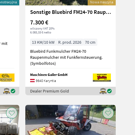
nstracyjna
Nowa maszyna
Sonstige Bluebird FM24-70 Raupenmulcher mit Funk
7.300 €
wliczony VAT 20%
6.083,33 € netto
13 KM/10 kW
R. prod. 2026
70 cm
Bluebird Funkmulcher FM24-70
Raupenmulcher mit Funkfernsteuerung.
(Symbolfotos)
Maschinen Gailer GmbH
9640 Karyntia
Dealer Premium Gold