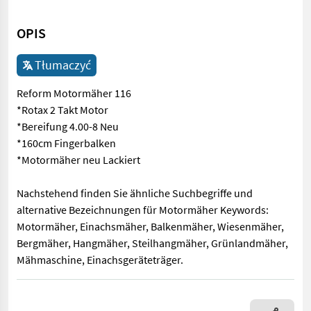
OPIS
Tłumaczyć
Reform Motormäher 116
*Rotax 2 Takt Motor
*Bereifung 4.00-8 Neu
*160cm Fingerbalken
*Motormäher neu Lackiert
Nachstehend finden Sie ähnliche Suchbegriffe und
alternative Bezeichnungen für Motormäher Keywords:
Motormäher, Einachsmäher, Balkenmäher, Wiesenmäher,
Bergmäher, Hangmäher, Steilhangmäher, Grünlandmäher,
Mähmaschine, Einachsgeräteträger.
Reform Motormäher 116 *Rotax 2 Takt Motor *Bereifung 4.00-