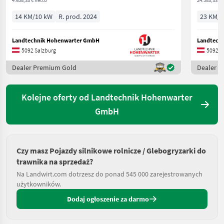
4.658,33 € netto
24.583,33 € 
14 KM/10 kW
R. prod. 2024
23 KM/1
Landtechnik Hohenwarter GmbH
Landtech
5092 Salzburg
5092 S
Dealer Premium Gold
Dealer 
Kolejne oferty od Landtechnik Hohenwarter
GmbH
Czy masz Pojazdy silnikowe rolnicze / Glebogryzarki do
trawnika na sprzedaż?
Na Landwirt.com dotrzesz do ponad 545 000 zarejestrowanych
użytkowników.
Dodaj ogłoszenie za darmo