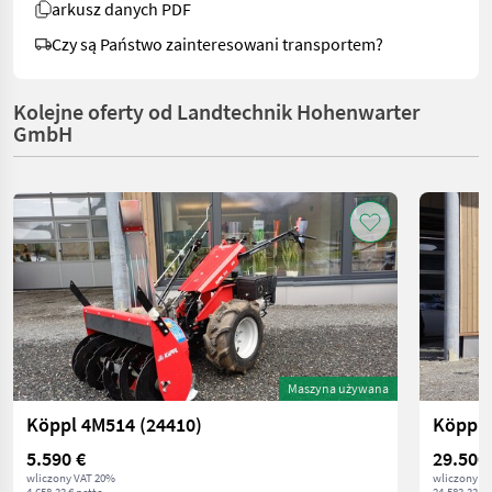
arkusz danych PDF
Czy są Państwo zainteresowani transportem?
Kolejne oferty od Landtechnik Hohenwarter
GmbH
Maszyna używana
Köppl 4M514 (24410)
Köppl 
5.590 €
29.500
wliczony VAT 20%
wliczony V