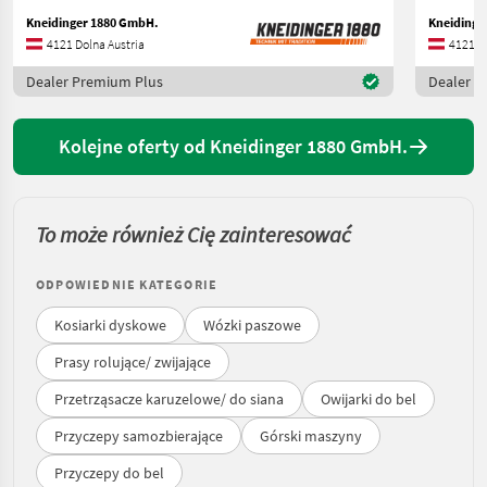
Kneidinger 1880 GmbH.
Kneidinge
4121 Dolna Austria
4121 Do
Dealer Premium Plus
Dealer P
Kolejne oferty od Kneidinger 1880 GmbH.
To może również Cię zainteresować
ODPOWIEDNIE KATEGORIE
Kosiarki dyskowe
Wózki paszowe
Prasy rolujące/ zwijające
Przetrząsacze karuzelowe/ do siana
Owijarki do bel
Przyczepy samozbierające
Górski maszyny
Przyczepy do bel