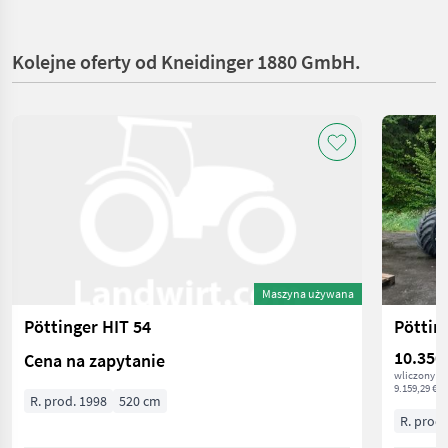
Kolejne oferty od Kneidinger 1880 GmbH.
Maszyna używana
Pöttinger HIT 54
Pöttin
10.350
Cena na zapytanie
wliczony V
9.159,29 € n
R. prod. 1998
520 cm
R. prod.