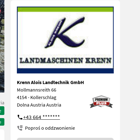
Krenn Alois Landtechnik GmbH
Mollmannsreith 66
4154 - Kollerschlag
ia
Dolna Austria Austria
e
+43 664 *******
e
Poproś o oddzwonienie