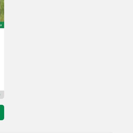
a
Humbaur HUT3000
3.000 €
wliczony VAT 20%
2.500 € netto
Krenn Alois Landtechnik GmbH
4154 Dolna Austria
Dealer Premium Plus