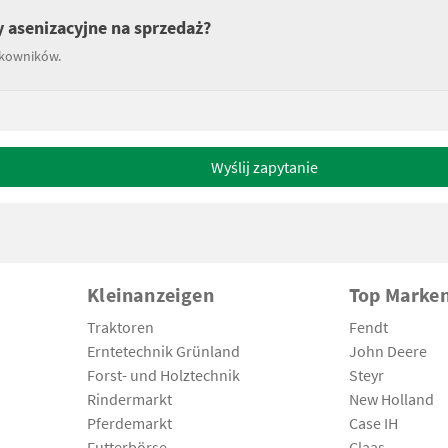
 asenizacyjne na sprzedaż?
tkowników.
Wyślij zapytanie
Kleinanzeigen
Top Marke
Traktoren
Fendt
Erntetechnik Grünland
John Deere
Forst- und Holztechnik
Steyr
Rindermarkt
New Holland
Pferdemarkt
Case IH
Futterbörse
Claas