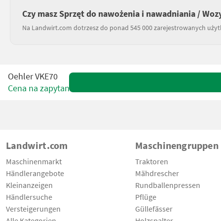
Czy masz Sprzęt do nawożenia i nawadniania / Wozy
Na Landwirt.com dotrzesz do ponad 545 000 zarejestrowanych uży
Oehler VKE70
Cena na zapytanie
Landwirt.com
Maschinengruppen
Maschinenmarkt
Traktoren
Händlerangebote
Mähdrescher
Kleinanzeigen
Rundballenpressen
Händlersuche
Pflüge
Versteigerungen
Güllefässer
Alle Kategorien
Holzspalter