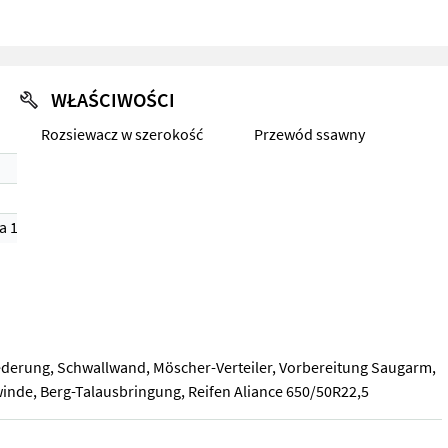
WŁAŚCIWOŚCI
Rozsiewacz w szerokość
Przewód ssawny
a 1)
ederung, Schwallwand, Möscher-Verteiler, Vorbereitung Saugarm,
inde, Berg-Talausbringung, Reifen Aliance 650/50R22,5
ederung, Schwallwand, Möscher-Verteiler, Vorbereitung Saugarm, V