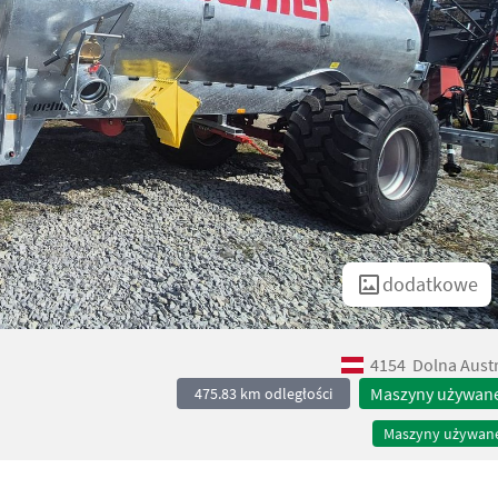
dodatkowe
4154
Dolna Austr
Maszyny używan
475.83 km odległości
Maszyny używan