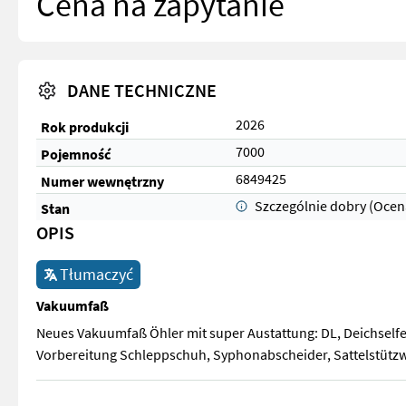
Cena na zapytanie
DANE TECHNICZNE
2026
Rok produkcji
7000
Pojemność
6849425
Numer wewnętrzny
Szczególnie dobry (Ocen
Stan
OPIS
Tłumaczyć
Vakuumfaß
Neues Vakuumfaß Öhler mit super Austattung: DL, Deichself
Vorbereitung Schleppschuh, Syphonabscheider, Sattelstützw
Neues Vakuumfaß Öhler mit super Austattung: DL, Deichself