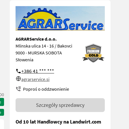
AGRARService d.o.o.
Mlinska ulica 14 - 16 / Bakovci
9000 - MURSKA SOBOTA
Słowenia
+386 41 *** ***
agrarservice.si
Poproś o oddzwonienie
00
e
Szczegóły sprzedawcy
e
Od 10 lat Handlowcy na Landwirt.com