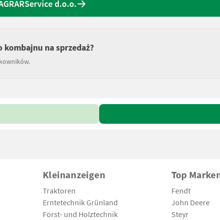
 AGRARService d.o.o.
do kombajnu na sprzedaż?
tkowników.
Kleinanzeigen
Top Marke
Traktoren
Fendt
Erntetechnik Grünland
John Deere
Forst- und Holztechnik
Steyr