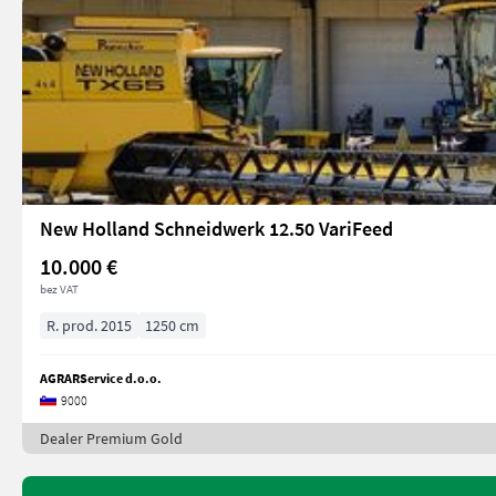
New Holland Schneidwerk 12.50 VariFeed
10.000 €
bez VAT
R. prod. 2015
1250 cm
AGRARService d.o.o.
9000
Dealer Premium Gold