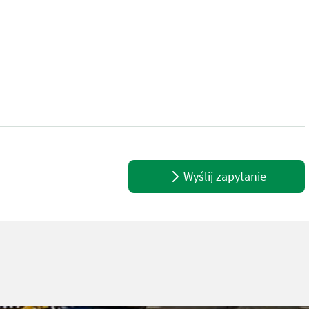
enia, klimatyzacją i ogrzewaniem; możliwość wyposażenia w osprzęt
Wyślij zapytanie