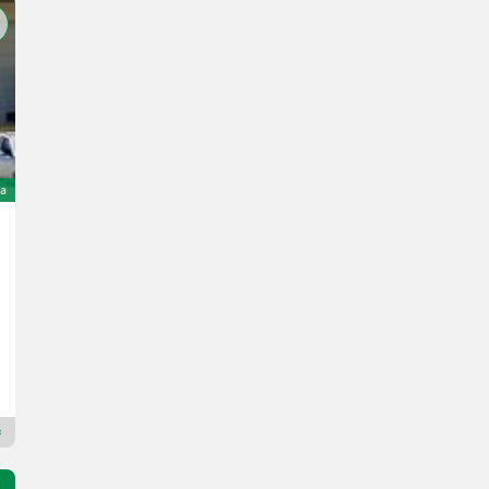
a
Capello GS 530 zu CLAAS Tucano Lexion
14.900 €
bez VAT
R. prod. 2011
530 cm
AGRARService d.o.o.
9000
Dealer Premium Gold