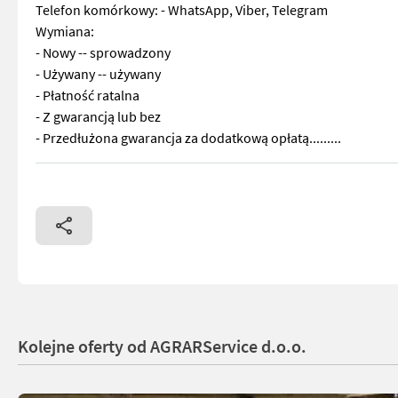
Telefon komórkowy: - WhatsApp, Viber, Telegram
Wymiana:
- Nowy -- sprowadzony
- Używany -- używany
- Płatność ratalna
- Z gwarancją lub bez
- Przedłużona gwarancja za dodatkową opłatą.........
Bardzo zadbany model TX 34 sl z systemem kompensacji nachyl
Kolejne oferty od AGRARService d.o.o.