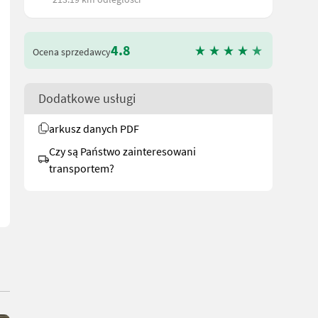
4.8
Ocena sprzedawcy
Dodatkowe usługi
 do zbioru zbóż i kukurydzy; 5-rzędowy zbieracz kukurydzy Fantini
arkusz danych PDF
Czy są Państwo zainteresowani
transportem?