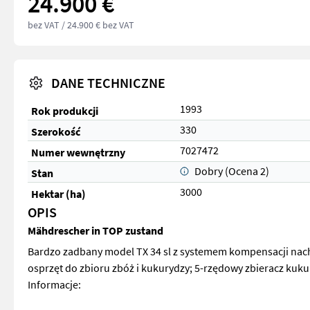
24.900 €
bez VAT
/ 24.900 € bez VAT
DANE TECHNICZNE
1993
Rok produkcji
330
Szerokość
7027472
Numer wewnętrzny
Dobry (Ocena 2)
Stan
3000
Hektar (ha)
OPIS
Mähdrescher in TOP zustand
Bardzo zadbany model TX 34 sl z systemem kompensacji nach
osprzęt do zbioru zbóż i kukurydzy; 5-rzędowy zbieracz kuku
Informacje: