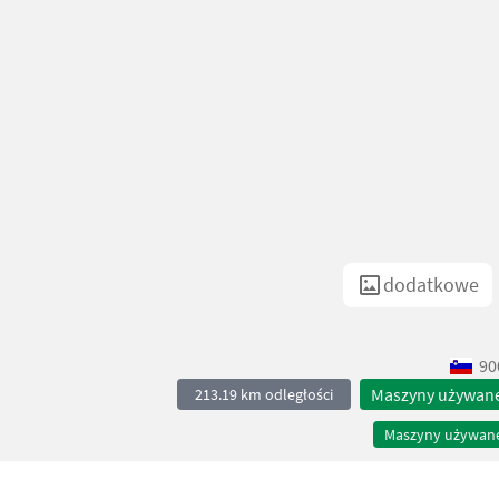
dodatkowe
90
Maszyny używan
213.19 km odległości
Maszyny używan