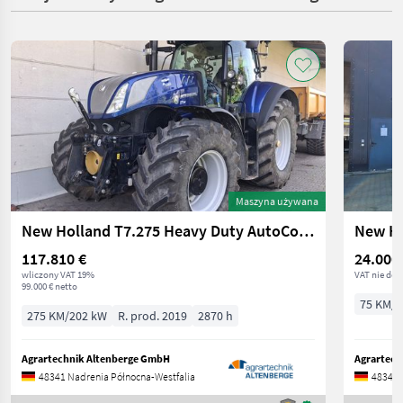
Maszyna używana
New Holland T7.275 Heavy Duty AutoCommand
New Ho
117.810 €
24.000
wliczony VAT 19%
VAT nie dot
99.000 € netto
75 KM/5
275 KM/202 kW
R. prod. 2019
2870 h
Agrartechnik Altenberge GmbH
Agrartech
48341 Nadrenia Północna-Westfalia
48341 