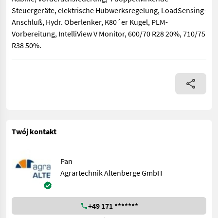
Steuergeräte, elektrische Hubwerksregelung, LoadSensing-
Anschluß, Hydr. Oberlenker, K80´er Kugel, PLM-
Vorbereitung, IntelliView V Monitor, 600/70 R28 20%, 710/75
R38 50%.
Fronthydraulik, Klimaanlage, Druckluftanlage, gefederte Kabi
Twój kontakt
Pan
Agrartechnik Altenberge GmbH
+49 171 *******