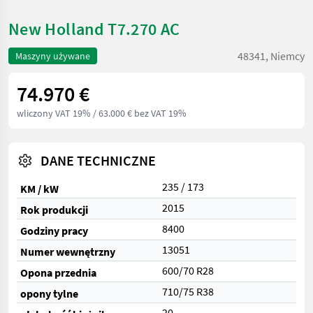
New Holland T7.270 AC
48341, Niemcy
Maszyny używane
74.970 €
wliczony VAT 19%
/ 63.000 € bez VAT 19%
DANE TECHNICZNE
235 / 173
KM / kW
2015
Rok produkcji
8400
Godziny pracy
13051
Numer wewnętrzny
600/70 R28
Opona przednia
710/75 R38
opony tylne
20