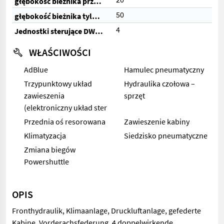
głębokość bieżnika przednich opon (%)
50
głębokość bieżnika tylnych opon (%)
4
Jednostki sterujące DW (razem)
WŁAŚCIWOŚCI
AdBlue
Hamulec pneumatyczny
Trzypunktowy układ
Hydraulika czołowa –
zawieszenia
sprzęt
(elektroniczny układ ster
Przednia oś resorowana
Zawieszenie kabiny
Klimatyzacja
Siedzisko pneumatyczne
Zmiana biegów
Powershuttle
OPIS
Fronthydraulik, Klimaanlage, Druckluftanlage, gefederte
Kabine, Vorderachsfederung, 4 doppelwirkende