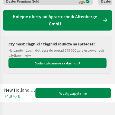
Dealer Premium Gold
Dealer 
Kolejne oferty od Agrartechnik Altenberge
GmbH
Czy masz Ciągniki / Ciągniki rolnicze na sprzedaż?
Na Landwirt.com dotrzesz do ponad 545 000 zarejestrowanych
użytkowników.
Dodaj ogłoszenie za darmo
New Holland T7.270 AC
Wyślij zapytanie
74.970 €