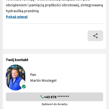
obciążeniem i pamięcią prędkości obrotowej, zintegrowaną
hydrauliką przednią
New Holland T5.90 DC Kärnten Edition z 4-cylindrowym silniki
Pokaż więcej
Twój kontakt
Pan
Martin Mostegel
+43 676 *******
Zadzwoń do doradcy