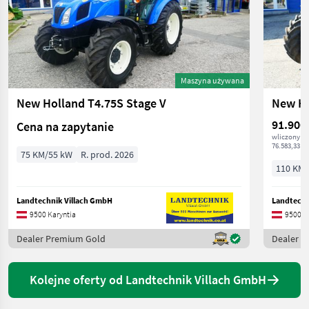
Maszyna używana
New Holland T4.75S Stage V
91.900
Cena na zapytanie
wliczony V
76.583,33 € 
75 KM/55 kW
R. prod. 2026
110 KM/
Landtechnik Villach GmbH
Landtechn
9500 Karyntia
9500 K
Dealer Premium Gold
Dealer 
Kolejne oferty od Landtechnik Villach GmbH