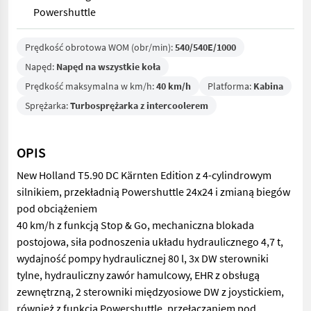
Powershuttle
Prędkość obrotowa WOM (obr/min):
540/540E/1000
Napęd:
Napęd na wszystkie koła
Prędkość maksymalna w km/h:
40 km/h
Platforma:
Kabina
Sprężarka:
Turbosprężarka z intercoolerem
OPIS
New Holland T5.90 DC Kärnten Edition z 4-cylindrowym
silnikiem, przekładnią Powershuttle 24x24 i zmianą biegów
pod obciążeniem
40 km/h z funkcją Stop & Go, mechaniczna blokada
postojowa, siła podnoszenia układu hydraulicznego 4,7 t,
wydajność pompy hydraulicznej 80 l, 3x DW sterowniki
tylne, hydrauliczny zawór hamulcowy, EHR z obsługą
zewnętrzną, 2 sterowniki międzyosiowe DW z joystickiem,
również z funkcją Powershuttle, przełączaniem pod