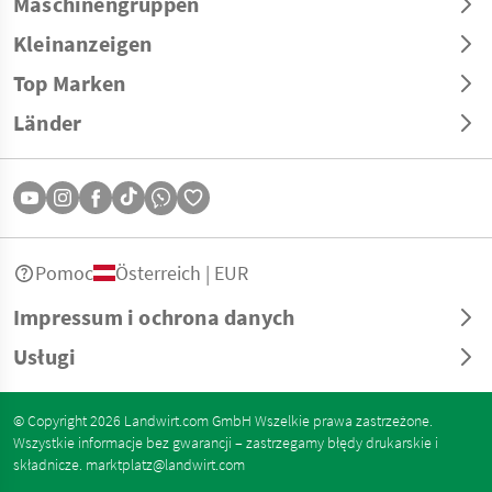
Maschinengruppen
Kleinanzeigen
Top Marken
Länder
Pomoc
Österreich | EUR
Impressum i ochrona danych
Usługi
© Copyright 2026 Landwirt.com GmbH Wszelkie prawa zastrzeżone.
Wszystkie informacje bez gwarancji – zastrzegamy błędy drukarskie i
składnicze.
marktplatz@landwirt.com