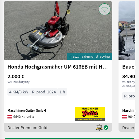
maszyna demonstracyjna
Honda Hochgrasmäher UM 616EB mit Hydrostat
Bauer 
2.000 €
34.900
VAT nie dotyczy
wliczony V
29.083,33 € 
4 KM/3 kW
R. prod. 2024
1 h
R. prod.
Maschinen Gailer GmbH
Maschinen
9640 Karyntia
9640 K
Dealer Premium Gold
Dealer 