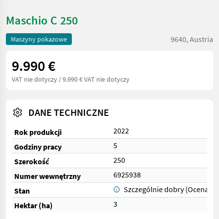
Maschio C 250
9640, Austria
Maszyny pokazowe
9.990 €
VAT nie dotyczy
/ 9.990 € VAT nie dotyczy
DANE TECHNICZNE
2022
Rok produkcji
5
Godziny pracy
250
Szerokość
6925938
Numer wewnętrzny
Szczególnie dobry (Ocena 1)
Stan
3
Hektar (ha)