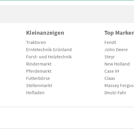
Kleinanzeigen
Top Marke
Traktoren
Fendt
Erntetechnik Grünland
John Deere
Forst- und Holztechnik
Steyr
Rindermarkt
New Holland
Pferdemarkt
Case IH
Futterbörse
Claas
Stellenmarkt
Massey Fergu
Hofladen
Deutz-Fahr