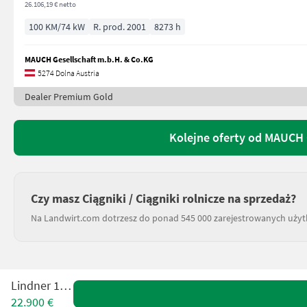
26.106,19 € netto
100 KM/74 kW
R. prod. 2001
8273 h
MAUCH Gesellschaft m.b.H. & Co.KG
5274 Dolna Austria
Dealer Premium Gold
Kolejne oferty od MAUCH 
Czy masz Ciągniki / Ciągniki rolnicze na sprzedaż?
Na Landwirt.com dotrzesz do ponad 545 000 zarejestrowanych uży
Lindner 1650
22.900 €