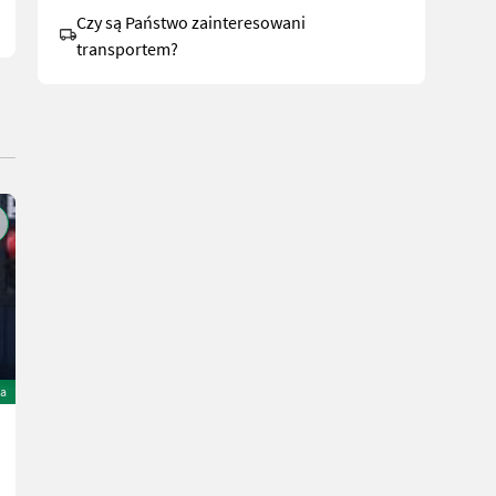
Czy są Państwo zainteresowani
transportem?
a
Lindner Geotrac 104
57.900 €
wliczony VAT 20%