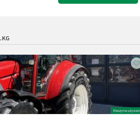
o.KG
Maszyna używan