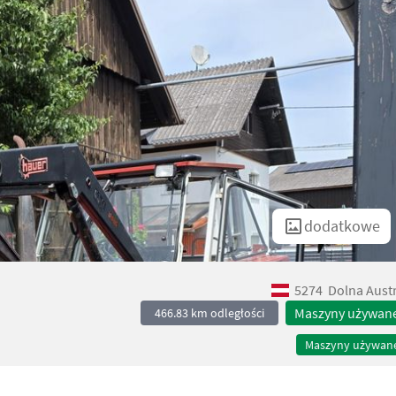
dodatkowe
5274
Dolna Austr
Maszyny używan
466.83 km odległości
Maszyny używan