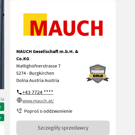
MAUCH Gesellschaft m.b.H. &
Co.KG
Mattighofnerstrasse 7
5274 - Burgkirchen
Dolna Austria Austria
+43 7724 ****
ia
www.mauch.at/
e
Poproś o oddzwonienie
e
Szczegóły sprzedawcy