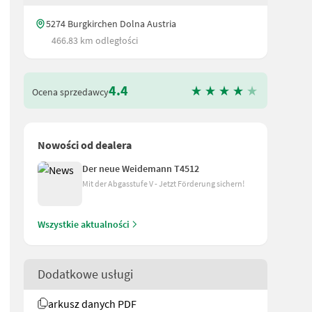
5274 Burgkirchen Dolna Austria
466.83 km odległości
4.4
Ocena sprzedawcy
Nowości od dealera
Der neue Weidemann T4512
Mit der Abgasstufe V - Jetzt Förderung sichern!
Wszystkie aktualności
a kontrolna. Wyposażenie: - Ładowacz czołowy Hauer z łyżką - Prze
Dodatkowe usługi
arkusz danych PDF