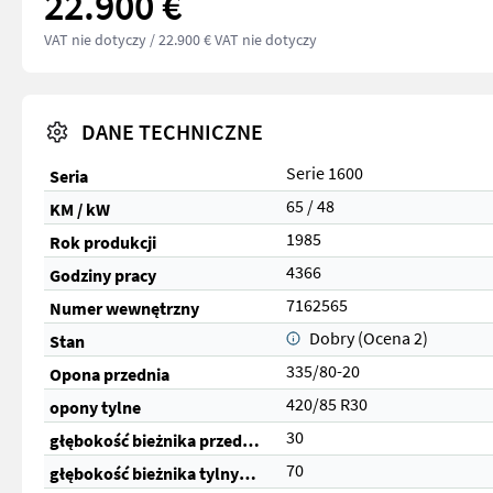
22.900 €
VAT nie dotyczy
/ 22.900 € VAT nie dotyczy
DANE TECHNICZNE
Serie 1600
Seria
65 / 48
KM / kW
1985
Rok produkcji
4366
Godziny pracy
7162565
Numer wewnętrzny
Dobry (Ocena 2)
Stan
335/80-20
Opona przednia
420/85 R30
opony tylne
30
głębokość bieżnika przednich opon (%)
70
głębokość bieżnika tylnych opon (%)