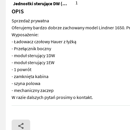
1
Jednostki sterujące DW (razem)
OPIS
Sprzedaż prywatna
Oferujemy bardzo dobrze zachowany model Lindner 1650. Pr
Wyposażenie:
- Ładowacz czołowy Hauer z łyżką
- Przełącznik boczny
- moduł sterujący 1DW
- moduł sterujący 1EW
- 1 powrót
- zamknięta kabina
- szyna polowa
- mechaniczny zaczep
W razie dalszych pytań prosimy o kontakt.
Sprzedaż prywatna Oferujemy bardzo dobrze zachowany model 