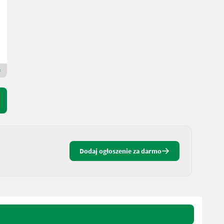
48.250 € netto
109 KM/80 kW
R. prod. 2012
7966 h
MAUCH Gesellschaft m.b.H. & Co.KG
5274 Dolna Austria
Dealer Premium Gold
Dodaj ogłoszenie za darmo