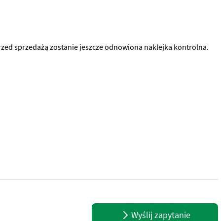
zed sprzedażą zostanie jeszcze odnowiona naklejka kontrolna.
Lindner 1650. Przed sprzedażą zostanie jeszcze odnowiona naklejk
Wyślij zapytanie