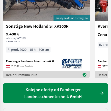
maszyna demonstracyjna
Sonstige New Holland STXV300R
Kverne
9.480 €
Cena n
wliczony VAT 20%
7.900 € netto
R. prod.
R. prod. 2020
15 h
300 cm
Pamberger Landmaschinentechnik GmbH
3123 Górna Austria
3123 G
Dealer Premium Plus
Dealer P
Kolejne oferty od Pamberger
Landmaschinentechnik GmbH